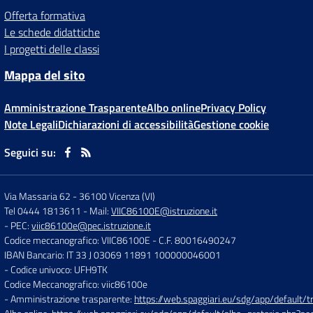
Offerta formativa
Le schede didattiche
I progetti delle classi
Mappa del sito
Amministrazione Trasparente
Albo online
Privacy Policy
Note Legali
Dichiarazioni di accessibilità
Gestione cookie
Seguici su:
Via Massaria 62
-
36100 Vicenza (VI)
Tel 0444 1813611
- Mail:
VIIC86100E@istruzione.it
- PEC:
viic86100e@pec.istruzione.it
Codice meccanografico: VIIC86100E
- C.F. 80016490247
IBAN Bancario: IT 33 J 03069 11891 100000046001
- Codice univoco: UFH9TK
Codice Meccanografico: viic86100e
- Amministrazione trasparente:
https://web.spaggiari.eu/sdg/app/default