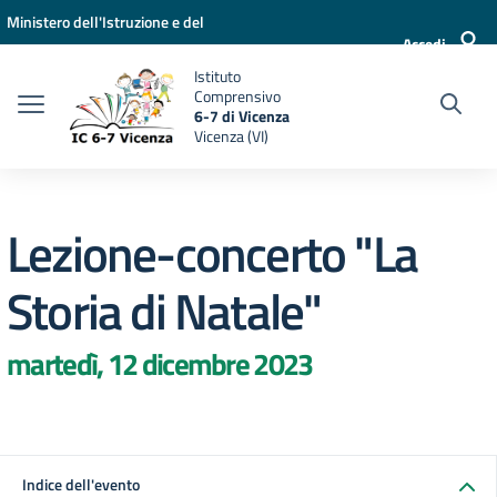
Vai ai contenuti
Vai al menu di navigazione
Vai al footer
Ministero dell'Istruzione e del
Accedi
Merito
Istituto
Comprensivo
6-7 di Vicenza
Vicenza (VI)
Lezione-concerto "La
Storia di Natale"
martedì, 12 dicembre 2023
Indice dell'evento