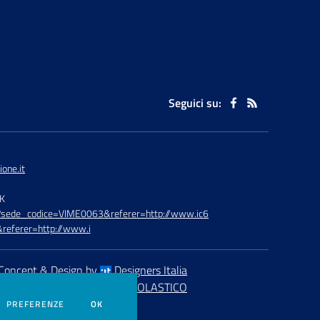
Seguici su:
one.it
TK
hp?sede_codice=VIME0063&referer=http://www.ic6
referer=http://www.i
Concept & Design by
Designers Italia
eb realizzato con CMS
SCUOLASTICO
DEI COOKIE
PREFERENZE
OK