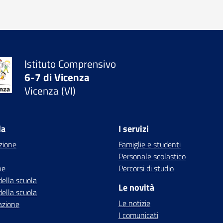
Istituto Comprensivo
6-7 di Vicenza
Vicenza (VI)
la
I servizi
zione
Famiglie e studenti
Personale scolastico
ne
Percorsi di studio
della scuola
Le novità
della scuola
Le notizie
azione
I comunicati