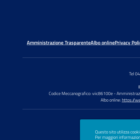
Amministrazione Trasparente
Albo online
Privacy Poli
Tel 0
Codice Meccanografico: viic86100e
- Amministraz
Albo online:
https://w
Questo sito utilizza cooki
Per maggiori informazion