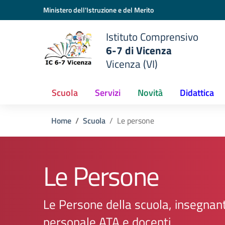
Vai ai contenuti
Vai al menu di navigazione
Vai al footer
Ministero dell'Istruzione e del Merito
Istituto Comprensivo
6-7 di Vicenza
Vicenza (VI)
Scuola
Servizi
Novità
Didattica
Home
Scuola
Le persone
Le Persone
Le Persone della scuola, insegnant
personale ATA e docenti