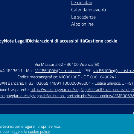
Le circolari
Calendario eventi
Le scadenze
Albo online
cy
Note Legali
Dichiarazioni di accessibilità
Gestione cookie
Via Massaria 62
-
36100 Vicenza (VI)
444 1813611
- Mail:
VIIC86100E@istruzione.it
- PEC:
viic86100e@pec.istruzi
Codice meccanografico: VIIC86100E
- C.F. 80016490247
IBAN Bancario: IT 33 J 03069 11891 100000046001
- Codice univoco: UFH9
ione trasparente:
https://web.spaggiari.eu/sdg/app/default/trasparenza.p
eb.spaggiari.eu/sdg/app/default/albo_pretorio.php?sede_codice=VIME0063&
Sito w
e tecnici per erogare i propri servizi.
i puoi leggere la
cookie policy
.