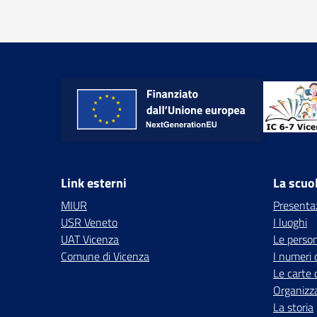
Link esterni
La scuo
MIUR
Presenta
USR Veneto
I luoghi
UAT Vicenza
Le perso
Comune di Vicenza
I numeri 
Le carte 
Organizz
La storia