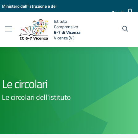
Vai ai contenuti
Vai al menu di navigazione
Vai al footer
Ministero dell'Istruzione e del
Accedi
Merito
Istituto
Comprensivo
6-7 di Vicenza
Vicenza (VI)
Le circolari
Le circolari dell'istituto