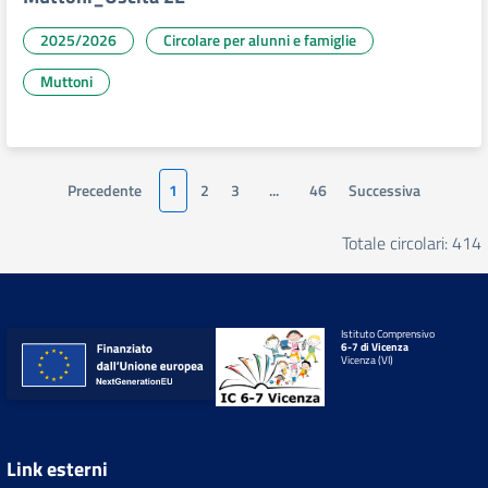
2025/2026
Circolare per alunni e famiglie
Muttoni
Precedente
1
2
3
...
46
Successiva
Totale circolari: 414
Istituto Comprensivo
6-7 di Vicenza
Vicenza (VI)
Link esterni