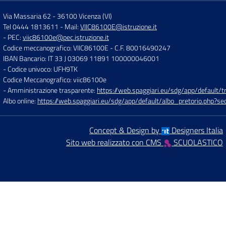
Via Massaria 62
-
36100 Vicenza (VI)
Tel 0444 1813611
- Mail:
VIIC86100E@istruzione.it
- PEC:
viic86100e@pec.istruzione.it
Codice meccanografico: VIIC86100E
- C.F. 80016490247
IBAN Bancario: IT 33 J 03069 11891 100000046001
- Codice univoco: UFH9TK
Codice Meccanografico: viic86100e
- Amministrazione trasparente:
https://web.spaggiari.eu/sdg/app/default
Albo online:
https://web.spaggiari.eu/sdg/app/default/albo_pretorio.php?
Concept & Design by
Designers Italia
Sito web realizzato con CMS
SCUOLASTICO