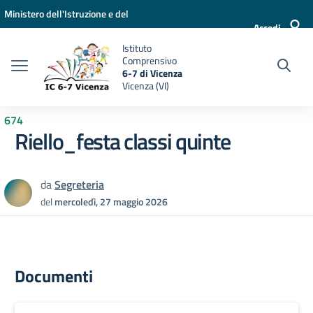
Vai ai contenuti
Vai al menu di navigazione
Vai al footer
Ministero dell'Istruzione e del
Accedi
Merito
Istituto
Comprensivo
6-7 di Vicenza
Vicenza (VI)
674
Riello_festa classi quinte
da
Segreteria
del
mercoledì, 27 maggio 2026
Documenti