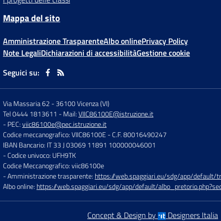
Mappa del sito
Amministrazione Trasparente
Albo online
Privacy Policy
Note Legali
Dichiarazioni di accessibilità
Gestione cookie
Seguici su:
Via Massaria 62
-
36100 Vicenza (VI)
Tel 0444 1813611
- Mail:
VIIC86100E@istruzione.it
- PEC:
viic86100e@pec.istruzione.it
Codice meccanografico: VIIC86100E
- C.F. 80016490247
IBAN Bancario: IT 33 J 03069 11891 100000046001
- Codice univoco: UFH9TK
Codice Meccanografico: viic86100e
- Amministrazione trasparente:
https://web.spaggiari.eu/sdg/app/default
Albo online:
https://web.spaggiari.eu/sdg/app/default/albo_pretorio.php?
Concept & Design by
Designers Italia