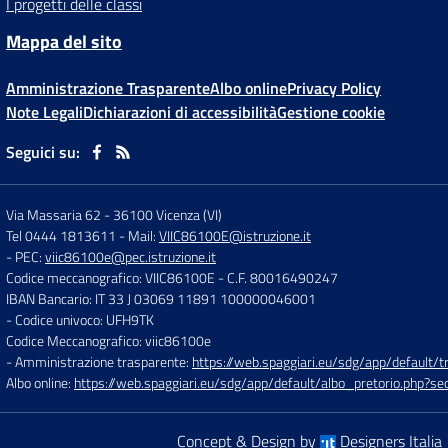
I progetti delle classi
Mappa del sito
Amministrazione Trasparente
Albo online
Privacy Policy
Note Legali
Dichiarazioni di accessibilità
Gestione cookie
Seguici su:
Via Massaria 62
-
36100 Vicenza (VI)
Tel 0444 1813611
- Mail:
VIIC86100E@istruzione.it
- PEC:
viic86100e@pec.istruzione.it
Codice meccanografico: VIIC86100E
- C.F. 80016490247
IBAN Bancario: IT 33 J 03069 11891 100000046001
- Codice univoco: UFH9TK
Codice Meccanografico: viic86100e
- Amministrazione trasparente:
https://web.spaggiari.eu/sdg/app/default
Albo online:
https://web.spaggiari.eu/sdg/app/default/albo_pretorio.php?
Concept & Design by
Designers Italia