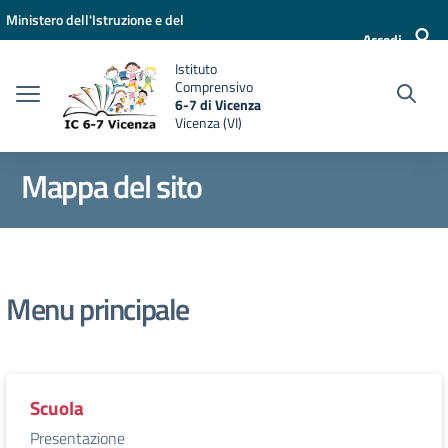
Vai ai contenuti
Vai al menu di navigazione
Vai al footer
Ministero dell'Istruzione e del
Accedi
Merito
Istituto
Comprensivo
6-7 di Vicenza
Vicenza (VI)
Mappa del sito
Menu principale
Scuola
Presentazione