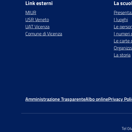
Link esterni
La scuo
MIUR
Presenta
USR Veneto
I luoghi
UAT Vicenza
Le perso
Comune di Vicenza
I numeri 
Le carte 
Organizz
La storia
Amministrazione Trasparente
Albo online
Privacy Poli
Tel 0