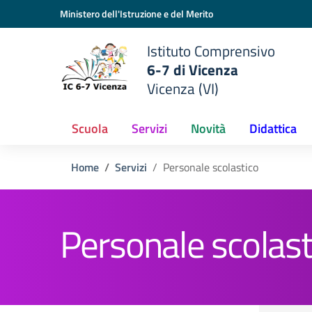
Vai ai contenuti
Vai al menu di navigazione
Vai al footer
Ministero dell'Istruzione e del Merito
Istituto Comprensivo
6-7 di Vicenza
Vicenza (VI)
Scuola
Servizi
Novità
Didattica
Home
Servizi
Personale scolastico
Personale scolast