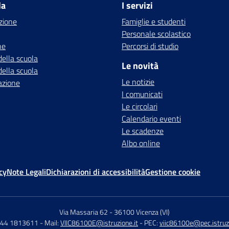
la
I servizi
zione
Famiglie e studenti
Personale scolastico
ne
Percorsi di studio
della scuola
Le novità
della scuola
Le notizie
azione
I comunicati
Le circolari
Calendario eventi
Le scadenze
Albo online
cy
Note Legali
Dichiarazioni di accessibilità
Gestione cookie
Via Massaria 62
-
36100 Vicenza (VI)
444 1813611
- Mail:
VIIC86100E@istruzione.it
- PEC:
viic86100e@pec.istruzi