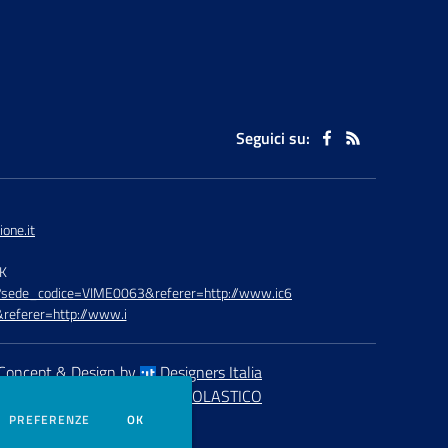
Seguici su:
one.it
TK
hp?sede_codice=VIME0063&referer=http://www.ic6
referer=http://www.i
Concept & Design by
Designers Italia
eb realizzato con CMS
SCUOLASTICO
DEI COOKIE
PREFERENZE
OK