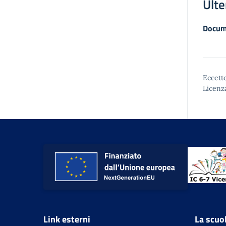
Ulte
Docum
Eccetto
Licenz
Link esterni
La scuo