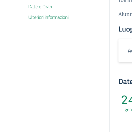
Darm
Date e Orari
Alunn
Ulteriori informazioni
Luo
A
Date
2
gen