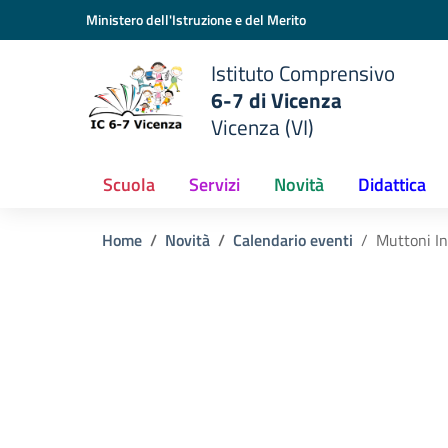
Vai ai contenuti
Vai al menu di navigazione
Vai al footer
Ministero dell'Istruzione e del Merito
Istituto Comprensivo
6-7 di Vicenza
Vicenza (VI)
Scuola
Servizi
Novità
Didattica
Home
Novità
Calendario eventi
Muttoni I