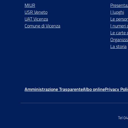
MIUR
Presenta
USR Veneto
I luoghi
UAT Vicenza
Le perso
Comune di Vicenza
I numeri 
Le carte 
Organizz
La storia
Amministrazione Trasparente
Albo online
Privacy Poli
Tel 0