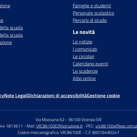
zione
Famiglie e studenti
Personale scolastico
ne
Percorsi di studio
della scuola
Le novità
della scuola
Le notizie
azione
I comunicati
Le circolari
Calendario eventi
Le scadenze
Albo online
cy
Note Legali
Dichiarazioni di accessibilità
Gestione cookie
Via Massaria 62
-
36100 Vicenza (VI)
444 1813611
- Mail:
VIIC86100E@istruzione.it
- PEC:
viic86100e@pec.istruzi
Codice meccanografico: VIIC86100E
- C.F. 80016490247