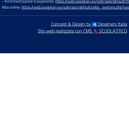
- Amministrazione trasparente:
https://web.spaggiari.eu/sdg/app/default
Albo online:
https://web.spaggiari.eu/sdg/app/default/albo_pretorio.php?
Concept & Design by
Designers Italia
Sito web realizzato con CMS
SCUOLASTICO