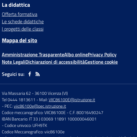
La didattica
Offerta formativa
Le schede didattiche
I progetti delle classi
Mappa del sito
Amministrazione Trasparente
Albo online
Privacy Policy
Note Legali
Dichiarazioni di accessibilità
Gestione cookie
Seguici su:
Via Massaria 62
-
36100 Vicenza (VI)
Tel 0444 1813611
- Mail:
VIIC86100E@istruzione.it
- PEC:
viic86100e@pec.istruzione.it
Codice meccanografico: VIIC86100E
- C.F. 80016490247
IBAN Bancario: IT 33 J 03069 11891 100000046001
- Codice univoco: UFH9TK
Codice Meccanografico: viic86100e