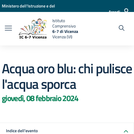
Vai ai contenuti
Vai al menu di navigazione
Vai al footer
Ministero dell'Istruzione e del
Accedi
Merito
Istituto
Comprensivo
6-7 di Vicenza
Vicenza (VI)
Acqua oro blu: chi pulisce
l'acqua sporca
giovedì, 08 febbraio 2024
Indice dell'evento