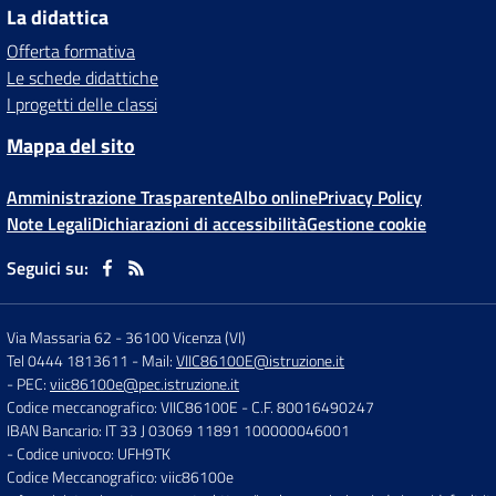
La didattica
Offerta formativa
Le schede didattiche
I progetti delle classi
Mappa del sito
Amministrazione Trasparente
Albo online
Privacy Policy
Note Legali
Dichiarazioni di accessibilità
Gestione cookie
Seguici su:
Via Massaria 62
-
36100 Vicenza (VI)
Tel 0444 1813611
- Mail:
VIIC86100E@istruzione.it
- PEC:
viic86100e@pec.istruzione.it
Codice meccanografico: VIIC86100E
- C.F. 80016490247
IBAN Bancario: IT 33 J 03069 11891 100000046001
- Codice univoco: UFH9TK
Codice Meccanografico: viic86100e