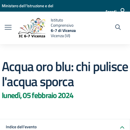
Vai ai contenuti
Vai al menu di navigazione
Vai al footer
Ministero dell'Istruzione e del
Accedi
Merito
Istituto
Comprensivo
6-7 di Vicenza
Vicenza (VI)
Acqua oro blu: chi pulisce
l'acqua sporca
lunedì, 05 febbraio 2024
Indice dell'evento