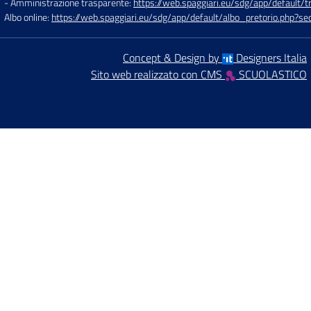
- Amministrazione trasparente:
https://web.spaggiari.eu/sdg/app/default
Albo online:
https://web.spaggiari.eu/sdg/app/default/albo_pretorio.php?
Concept & Design by
Designers Italia
Sito web realizzato con CMS
SCUOLASTICO