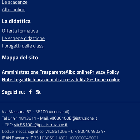
Le scadenze
Albo online
La didattica
Offerta formativa
Le schede didattiche
I progetti delle classi
Mappa del sito
Amministrazione Trasparente
Albo online
Privacy Policy
Note Legali
Dichiarazioni di accessibilità
Gestione cookie
Seguici su:
Via Massaria 62
-
36100 Vicenza (VI)
Tel 0444 1813611
- Mail:
VIIC86100E@istruzione.it
- PEC:
viic86100e@pec.istruzione.it
Codice meccanografico: VIIC86100E
- C.F. 80016490247
IBAN Bancario: IT 33 J 03069 11891 100000046001