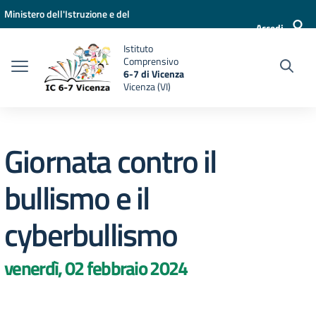
Vai ai contenuti
Vai al menu di navigazione
Vai al footer
Ministero dell'Istruzione e del
Accedi
Merito
Istituto
Comprensivo
6-7 di Vicenza
Vicenza (VI)
Giornata contro il
bullismo e il
cyberbullismo
venerdì, 02 febbraio 2024