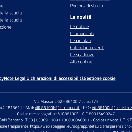
ne
Percorsi di studio
della scuola
Le novità
della scuola
Le notizie
azione
I comunicati
Le circolari
Calendario eventi
Le scadenze
Albo online
cy
Note Legali
Dichiarazioni di accessibilità
Gestione cookie
Via Massaria 62
-
36100 Vicenza (VI)
444 1813611
- Mail:
VIIC86100E@istruzione.it
- PEC:
viic86100e@pec.istruzi
Codice meccanografico: VIIC86100E
- C.F. 80016490247
IBAN Bancario: IT 33 J 03069 11891 100000046001
- Codice univoco: UFH9
ione trasparente:
https://web.spaggiari.eu/sdg/app/default/trasparenza.p