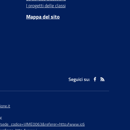
I progetti delle classi
Mappa del sito
Seguici su:
one.it
TK
hp?sede_codice=VIME0063&referer=http://www.ic6