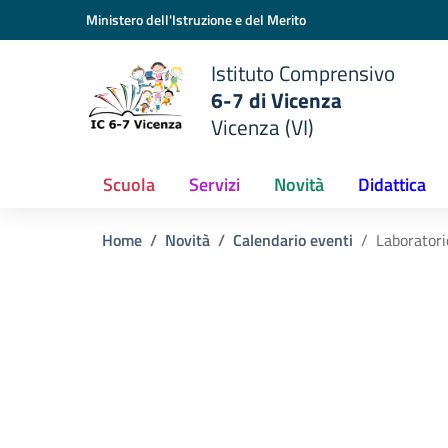
Vai ai contenuti
Vai al menu di navigazione
Vai al footer
Ministero dell'Istruzione e del Merito
Istituto Comprensivo
6-7 di Vicenza
Vicenza (VI)
Scuola
Servizi
Novità
Didattica
Home
Novità
Calendario eventi
Laboratori