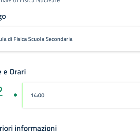
nale di Fisica Nucleare
go
ula di Fisica Scuola Secondaria
 e Orari
2
14:00
r
riori informazioni