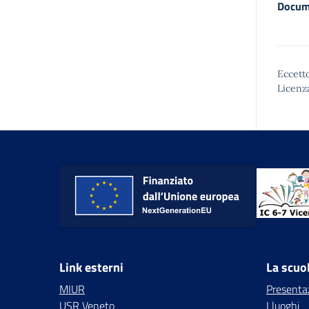
Docum
Eccetto
Licenz
Link esterni
La scuo
MIUR
Presenta
USR Veneto
I luoghi