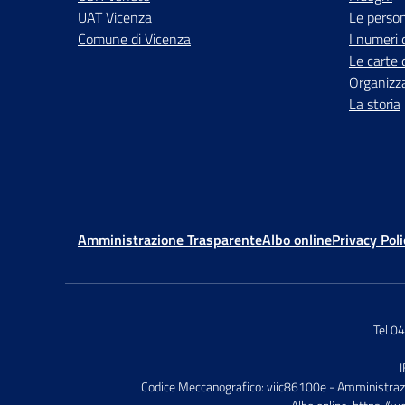
UAT Vicenza
Le perso
Comune di Vicenza
I numeri 
Le carte 
Organizz
La storia
Amministrazione Trasparente
Albo online
Privacy Poli
Tel 0
Codice Meccanografico: viic86100e
- Amministraz