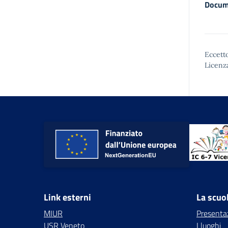
Docum
Eccetto
Licenz
Link esterni
La scuo
MIUR
Presenta
USR Veneto
I luoghi