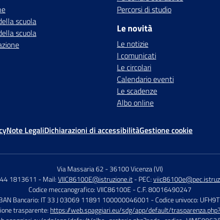
ne
Percorsi di studio
della scuola
Le novità
della scuola
Le notizie
azione
I comunicati
Le circolari
Calendario eventi
Le scadenze
Albo online
cy
Note Legali
Dichiarazioni di accessibilità
Gestione cookie
Via Massaria 62
-
36100 Vicenza (VI)
444 1813611
- Mail:
VIIC86100E@istruzione.it
- PEC:
viic86100e@pec.istruzi
Codice meccanografico: VIIC86100E
- C.F. 80016490247
IBAN Bancario: IT 33 J 03069 11891 100000046001
- Codice univoco: UFH9
ione trasparente:
https://web.spaggiari.eu/sdg/app/default/trasparenza.p