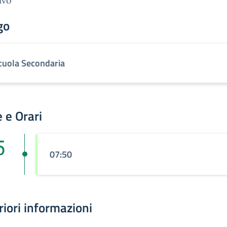
ivo
go
cuola Secondaria
 e Orari
5
07:50
riori informazioni