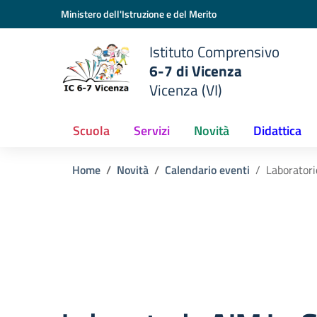
Vai ai contenuti
Vai al menu di navigazione
Vai al footer
Ministero dell'Istruzione e del Merito
Istituto Comprensivo
6-7 di Vicenza
Vicenza (VI)
Scuola
Servizi
Novità
Didattica
Home
Novità
Calendario eventi
Laboratori