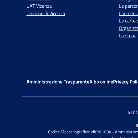
UAT Vicenza
Le perso
Comune di Vicenza
I numeri 
Le carte 
Organizz
La storia
Amministrazione Trasparente
Albo online
Privacy Poli
Tel 0
Codice Meccanografico: viic86100e
- Amministraz