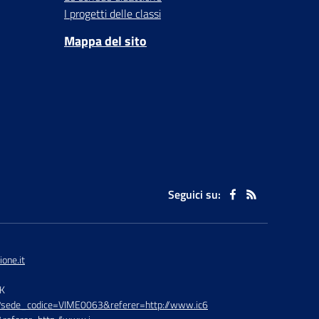
I progetti delle classi
Mappa del sito
Seguici su:
one.it
TK
hp?sede_codice=VIME0063&referer=http://www.ic6