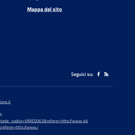
Mappa del sito
Seguici su:
one.it
TK
hp?sede_codice=VIME0063&referer=http://www.ic6
referer=http://www.i