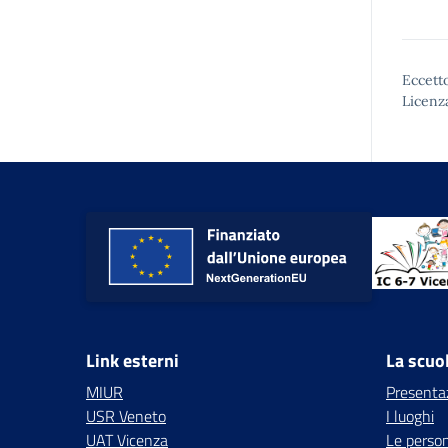
Eccetto
Licenz
Link esterni
La scuo
MIUR
Presenta
USR Veneto
I luoghi
UAT Vicenza
Le perso