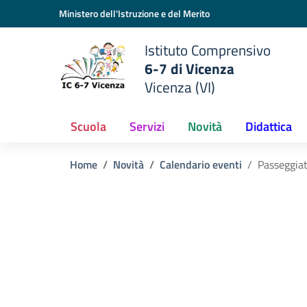
Vai ai contenuti
Vai al menu di navigazione
Vai al footer
Ministero dell'Istruzione e del Merito
Istituto Comprensivo
6-7 di Vicenza
Vicenza (VI)
Scuola
Servizi
Novità
Didattica
Home
Novità
Calendario eventi
Passeggiat