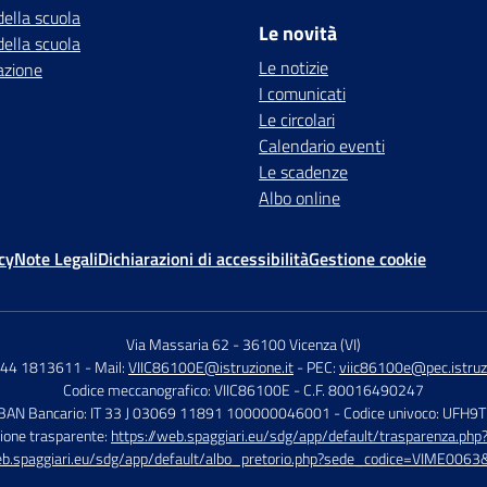
della scuola
Le novità
della scuola
Le notizie
azione
I comunicati
Le circolari
Calendario eventi
Le scadenze
Albo online
cy
Note Legali
Dichiarazioni di accessibilità
Gestione cookie
Via Massaria 62
-
36100 Vicenza (VI)
444 1813611
- Mail:
VIIC86100E@istruzione.it
- PEC:
viic86100e@pec.istruzi
Codice meccanografico: VIIC86100E
- C.F. 80016490247
IBAN Bancario: IT 33 J 03069 11891 100000046001
- Codice univoco: UFH9
ione trasparente:
https://web.spaggiari.eu/sdg/app/default/trasparenza.p
eb.spaggiari.eu/sdg/app/default/albo_pretorio.php?sede_codice=VIME0063&