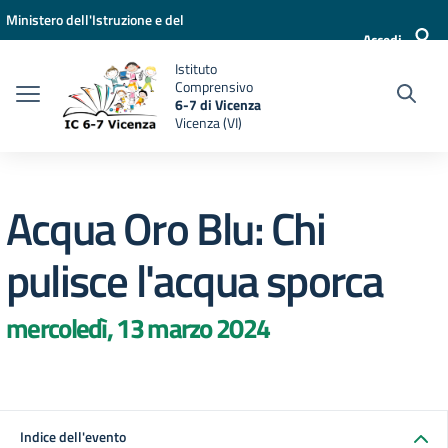
Vai ai contenuti
Vai al menu di navigazione
Vai al footer
Ministero dell'Istruzione e del
Accedi
Merito
Istituto
Comprensivo
6-7 di Vicenza
Vicenza (VI)
Acqua Oro Blu: Chi
pulisce l'acqua sporca
mercoledì, 13 marzo 2024
Indice dell'evento