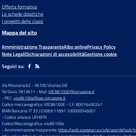
Offerta formativa
Le schede didattiche
I progetti delle classi
Mappa del sito
Amministrazione Trasparente
Albo online
Privacy Policy
Note Legali
Dichiarazioni di accessibilità
Gestione cookie
Seguici su:
Via Massaria 62
-
36100 Vicenza (VI)
Tel 0444 1813611
- Mail:
VIIC86100E@istruzione.it
- PEC:
viic86100e@pec.istruzione.it
Codice meccanografico: VIIC86100E
- C.F. 80016490247
IBAN Bancario: IT 33 J 03069 11891 100000046001
- Codice univoco: UFH9TK
Codice Meccanografico: viic86100e
- Amministrazione trasparente:
https://web.spaggiari.eu/sdg/app/default