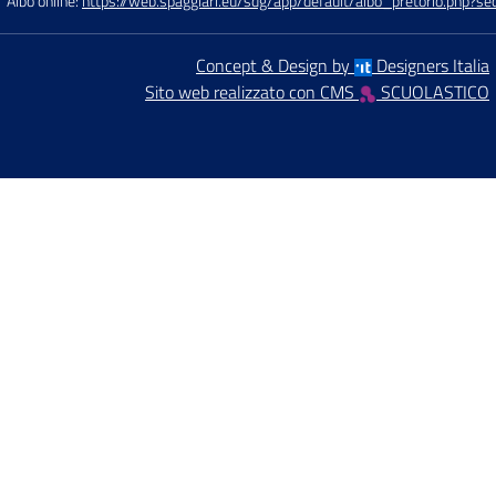
Albo online:
https://web.spaggiari.eu/sdg/app/default/albo_pretorio.php?
Concept & Design by
Designers Italia
Sito web realizzato con CMS
SCUOLASTICO