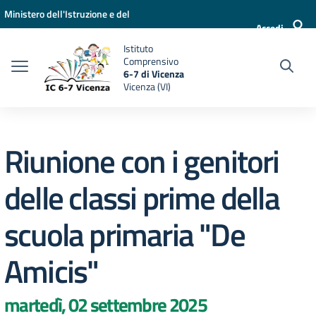
Vai ai contenuti
Vai al menu di navigazione
Vai al footer
Ministero dell'Istruzione e del
Accedi
Merito
Istituto
Comprensivo
6-7 di Vicenza
Vicenza (VI)
Riunione con i genitori
delle classi prime della
scuola primaria "De
Amicis"
martedì, 02 settembre 2025