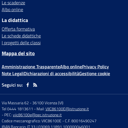
Le scadenze
Albo online
La didattica
Offerta formativa
Le schede didattiche
I progetti delle classi
Mappa del sito
Amministrazione Trasparente
Albo online
Privacy Policy
Note Legali
Dichiarazioni di accessibilità
Gestione cookie
Seguici su:
Via Massaria 62
-
36100 Vicenza (VI)
Tel 0444 1813611
- Mail:
VIIC86100E@istruzione.it
- PEC:
viic86100e@pec.istruzione.it
Codice meccanografico: VIIC86100E
- C.F. 80016490247
IBAN Bancario: IT 33 J 03069 11891 100000046001