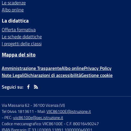
Le scadenze
Albo online
La didattica
Offerta formativa
Le schede didattiche
I progetti delle classi
Mappa del sito
Amministrazione Trasparente
Albo online
Privacy Policy
Note Legali
Dichiarazioni di accessibilità
Gestione cookie
Seguici su:
Via Massaria 62
-
36100 Vicenza (VI)
Tel 0444 1813611
- Mail:
VIIC86100E@istruzione.it
- PEC:
viic86100e@pec.istruzione.it
Codice meccanografico: VIIC86100E
- C.F. 80016490247
IBAN Bancario: IT 33 J 03069 11891 100000046001