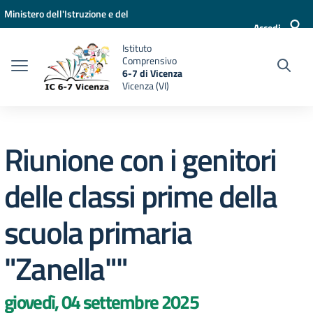
Vai ai contenuti
Vai al menu di navigazione
Vai al footer
Ministero dell'Istruzione e del
Accedi
Merito
Istituto
Comprensivo
6-7 di Vicenza
Vicenza (VI)
Riunione con i genitori
delle classi prime della
scuola primaria
"Zanella""
giovedì, 04 settembre 2025