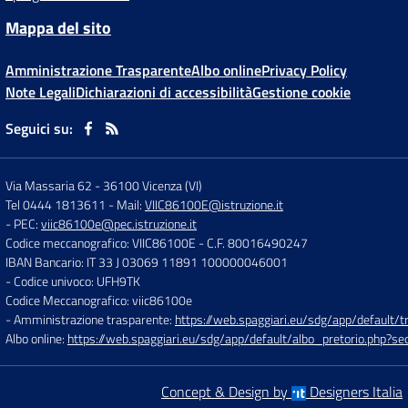
Mappa del sito
Amministrazione Trasparente
Albo online
Privacy Policy
Note Legali
Dichiarazioni di accessibilità
Gestione cookie
Seguici su:
Via Massaria 62
-
36100 Vicenza (VI)
Tel 0444 1813611
- Mail:
VIIC86100E@istruzione.it
- PEC:
viic86100e@pec.istruzione.it
Codice meccanografico: VIIC86100E
- C.F. 80016490247
IBAN Bancario: IT 33 J 03069 11891 100000046001
- Codice univoco: UFH9TK
Codice Meccanografico: viic86100e
- Amministrazione trasparente:
https://web.spaggiari.eu/sdg/app/default
Albo online:
https://web.spaggiari.eu/sdg/app/default/albo_pretorio.php?
Concept & Design by
Designers Italia