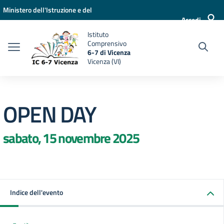
Vai ai contenuti
Vai al menu di navigazione
Vai al footer
Ministero dell'Istruzione e del
Accedi
Merito
Istituto
Comprensivo
6-7 di Vicenza
Vicenza (VI)
OPEN DAY
sabato, 15 novembre 2025
Indice dell'evento