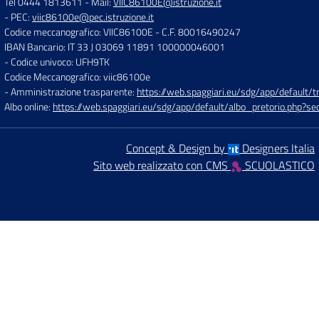
Tel 0444 1813611
- Mail:
VIIC86100E@istruzione.it
- PEC:
viic86100e@pec.istruzione.it
Codice meccanografico: VIIC86100E
- C.F. 80016490247
IBAN Bancario: IT 33 J 03069 11891 100000046001
- Codice univoco: UFH9TK
Codice Meccanografico: viic86100e
- Amministrazione trasparente:
https://web.spaggiari.eu/sdg/app/default
Albo online:
https://web.spaggiari.eu/sdg/app/default/albo_pretorio.php?
Concept & Design by
Designers Italia
Sito web realizzato con CMS
SCUOLASTICO