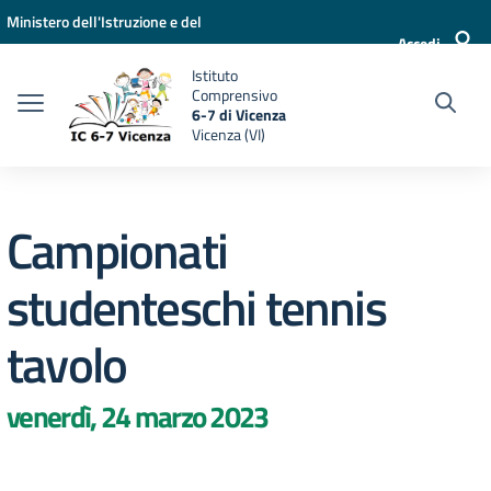
Vai ai contenuti
Vai al menu di navigazione
Vai al footer
Ministero dell'Istruzione e del
Accedi
Merito
Istituto
Comprensivo
6-7 di Vicenza
Vicenza (VI)
Campionati
studenteschi tennis
tavolo
venerdì, 24 marzo 2023