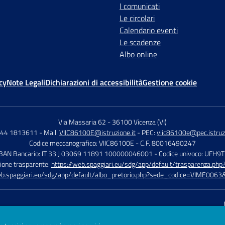
I comunicati
Le circolari
Calendario eventi
Le scadenze
Albo online
cy
Note Legali
Dichiarazioni di accessibilità
Gestione cookie
Via Massaria 62
-
36100 Vicenza (VI)
444 1813611
- Mail:
VIIC86100E@istruzione.it
- PEC:
viic86100e@pec.istruzi
Codice meccanografico: VIIC86100E
- C.F. 80016490247
IBAN Bancario: IT 33 J 03069 11891 100000046001
- Codice univoco: UFH9
ione trasparente:
https://web.spaggiari.eu/sdg/app/default/trasparenza.p
eb.spaggiari.eu/sdg/app/default/albo_pretorio.php?sede_codice=VIME0063&
Sito w