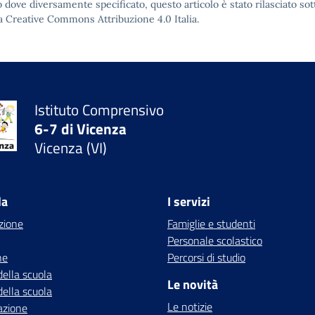
 dove diversamente specificato, questo articolo è stato rilasciato sot
a Creative Commons Attribuzione 4.0
Italia.
Istituto Comprensivo
6-7 di Vicenza
Vicenza (VI)
la
I servizi
zione
Famiglie e studenti
Personale scolastico
ne
Percorsi di studio
della scuola
Le novità
della scuola
Le notizie
azione