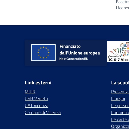
Eccetto
Licenz
Link esterni
La scuo
MIUR
Presenta
USR Veneto
I luoghi
UAT Vicenza
Le perso
Comune di Vicenza
I numeri 
Le carte 
Organizz