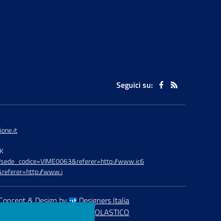
Seguici su:
one.it
TK
hp?sede_codice=VIME0063&referer=http://www.ic6
referer=http://www.i
Concept & Design by
Designers Italia
eb realizzato con CMS
SCUOLASTICO