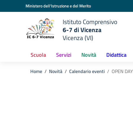
Vai ai contenuti
Vai al menu di navigazione
Vai al footer
Ministero dell'Istruzione e del Merito
Istituto Comprensivo
6-7 di Vicenza
Vicenza (VI)
Scuola
Servizi
Novità
Didattica
Home
Novità
Calendario eventi
OPEN DAY