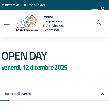
Vai ai contenuti
Vai al menu di navigazione
Vai al footer
Ministero dell'Istruzione e del
Accedi
Merito
Istituto
Comprensivo
6-7 di Vicenza
Vicenza (VI)
OPEN DAY
venerdì, 12 dicembre 2025
Indice dell'evento