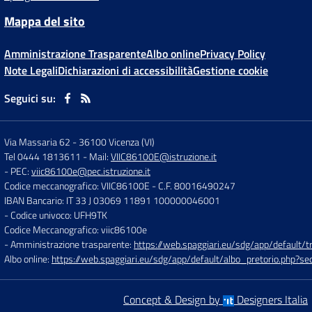
Mappa del sito
Amministrazione Trasparente
Albo online
Privacy Policy
Note Legali
Dichiarazioni di accessibilità
Gestione cookie
Seguici su:
Via Massaria 62
-
36100 Vicenza (VI)
Tel 0444 1813611
- Mail:
VIIC86100E@istruzione.it
- PEC:
viic86100e@pec.istruzione.it
Codice meccanografico: VIIC86100E
- C.F. 80016490247
IBAN Bancario: IT 33 J 03069 11891 100000046001
- Codice univoco: UFH9TK
Codice Meccanografico: viic86100e
- Amministrazione trasparente:
https://web.spaggiari.eu/sdg/app/default
Albo online:
https://web.spaggiari.eu/sdg/app/default/albo_pretorio.php?
Concept & Design by
Designers Italia