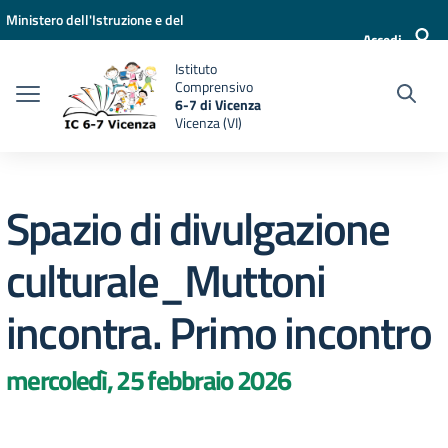
Vai ai contenuti
Vai al menu di navigazione
Vai al footer
Ministero dell'Istruzione e del
Accedi
Merito
Istituto
Comprensivo
6-7 di Vicenza
Vicenza (VI)
Spazio di divulgazione
culturale_Muttoni
incontra. Primo incontro
mercoledì, 25 febbraio 2026