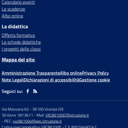
Calendario eventi
Le scadenze
Albo online
La didattica
Offerta formativa
Le schede didattiche
I progetti delle classi
Mappa del sito
Amministrazione Trasparente
Albo online
Privacy Policy
Note Legali
Dichiarazioni di accessibilità
Gestione cookie
Seguici su:
Via Massaria 62
-
36100 Vicenza (VI)
Tel 0444 1813611
- Mail:
VIIC86100E@istruzione.it
- PEC:
viic86100e@pec.istruzione.it
Codice meccanografico: VIIC86100E
- C.F. 80016490247