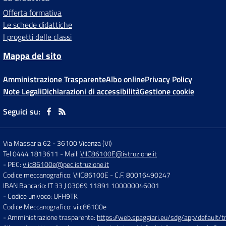
Offerta formativa
Le schede didattiche
I progetti delle classi
Mappa del sito
Amministrazione Trasparente
Albo online
Privacy Policy
Note Legali
Dichiarazioni di accessibilità
Gestione cookie
Seguici su:
Via Massaria 62
-
36100 Vicenza (VI)
Tel 0444 1813611
- Mail:
VIIC86100E@istruzione.it
- PEC:
viic86100e@pec.istruzione.it
Codice meccanografico: VIIC86100E
- C.F. 80016490247
IBAN Bancario: IT 33 J 03069 11891 100000046001
- Codice univoco: UFH9TK
Codice Meccanografico: viic86100e
- Amministrazione trasparente:
https://web.spaggiari.eu/sdg/app/default