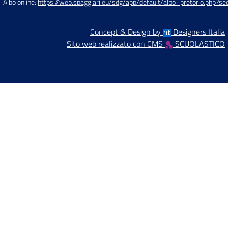
Albo online:
https://web.spaggiari.eu/sdg/app/default/albo_pretorio.php?
Concept & Design by
Designers Italia
Sito web realizzato con CMS
SCUOLASTICO