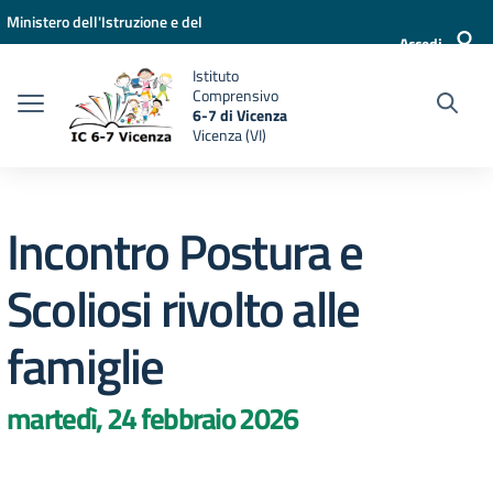
Vai ai contenuti
Vai al menu di navigazione
Vai al footer
Ministero dell'Istruzione e del
Accedi
Merito
Istituto
Comprensivo
6-7 di Vicenza
Vicenza (VI)
Incontro Postura e
Scoliosi rivolto alle
famiglie
martedì, 24 febbraio 2026