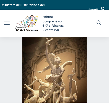
Vai ai contenuti
Vai al menu di navigazione
Vai al footer
Ministero dell'Istruzione e del
Accedi
Merito
Istituto
Comprensivo
6-7 di Vicenza
Vicenza (VI)