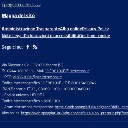
I progetti delle classi
Mappa del sito
Amministrazione Trasparente
Albo online
Privacy Policy
Note Legali
Dichiarazioni di accessibilità
Gestione cookie
Seguici su:
Via Massaria 62
-
36100 Vicenza (VI)
Tel 0444 1813611
- Mail:
VIIC86100E@istruzione.it
- PEC:
viic86100e@pec.istruzione.it
Codice meccanografico: VIIC86100E
- C.F. 80016490247
IBAN Bancario: IT 33 J 03069 11891 100000046001
- Codice univoco: UFH9TK
Codice Meccanografico: viic86100e
- Amministrazione trasparente:
https://web.spaggiari.eu/sdg/app/default
Albo online:
https://web.spaggiari.eu/sdg/app/default/albo_pretorio.php?