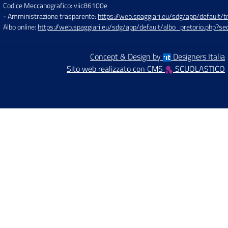
Codice Meccanografico: viic86100e
- Amministrazione trasparente:
https://web.spaggiari.eu/sdg/app/default
Albo online:
https://web.spaggiari.eu/sdg/app/default/albo_pretorio.php?
Concept & Design by
Designers Italia
Sito web realizzato con CMS
SCUOLASTICO