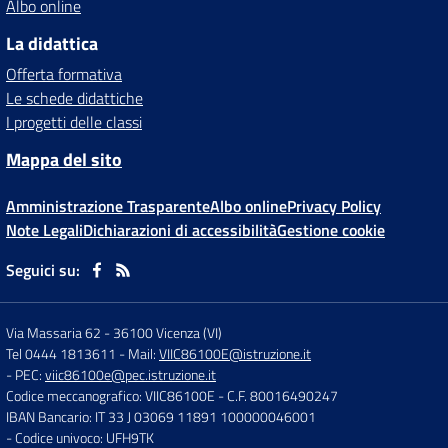
Albo online
La didattica
Offerta formativa
Le schede didattiche
I progetti delle classi
Mappa del sito
Amministrazione Trasparente
Albo online
Privacy Policy
Note Legali
Dichiarazioni di accessibilità
Gestione cookie
Seguici su:
Via Massaria 62
-
36100 Vicenza (VI)
Tel 0444 1813611
- Mail:
VIIC86100E@istruzione.it
- PEC:
viic86100e@pec.istruzione.it
Codice meccanografico: VIIC86100E
- C.F. 80016490247
IBAN Bancario: IT 33 J 03069 11891 100000046001
- Codice univoco: UFH9TK