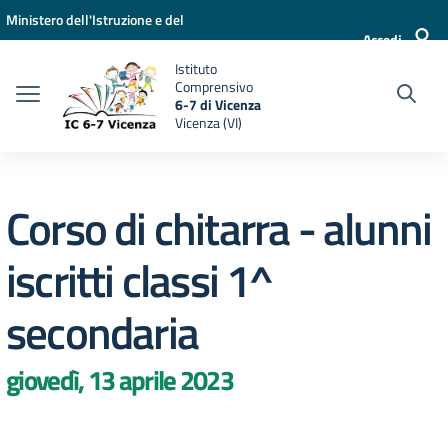
Vai ai contenuti
Vai al menu di navigazione
Vai al footer
Ministero dell'Istruzione e del
Accedi
Merito
Istituto
Comprensivo
6-7 di Vicenza
Vicenza (VI)
Corso di chitarra - alunni
iscritti classi 1^
secondaria
giovedì, 13 aprile 2023