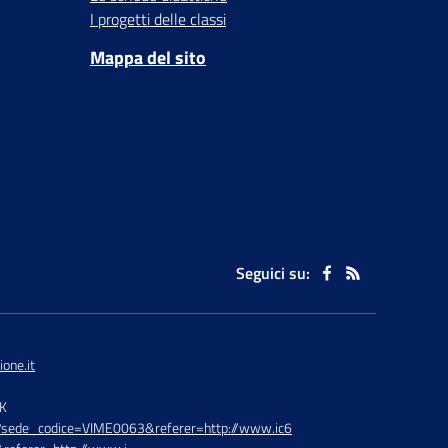
I progetti delle classi
Mappa del sito
Seguici su:
one.it
TK
hp?sede_codice=VIME0063&referer=http://www.ic6