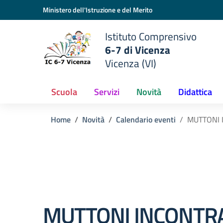
Vai ai contenuti
Vai al menu di navigazione
Vai al footer
Ministero dell'Istruzione e del Merito
Istituto Comprensivo
6-7 di Vicenza
Vicenza (VI)
Scuola
Servizi
Novità
Didattica
Home
Novità
Calendario eventi
MUTTONI I
MUTTONI INCONTRA