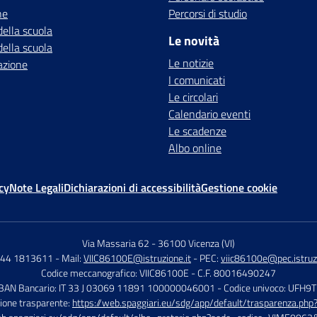
ne
Percorsi di studio
della scuola
Le novità
della scuola
Le notizie
azione
I comunicati
Le circolari
Calendario eventi
Le scadenze
Albo online
cy
Note Legali
Dichiarazioni di accessibilità
Gestione cookie
Via Massaria 62
-
36100 Vicenza (VI)
444 1813611
- Mail:
VIIC86100E@istruzione.it
- PEC:
viic86100e@pec.istruzi
Codice meccanografico: VIIC86100E
- C.F. 80016490247
IBAN Bancario: IT 33 J 03069 11891 100000046001
- Codice univoco: UFH9
ione trasparente:
https://web.spaggiari.eu/sdg/app/default/trasparenza.p