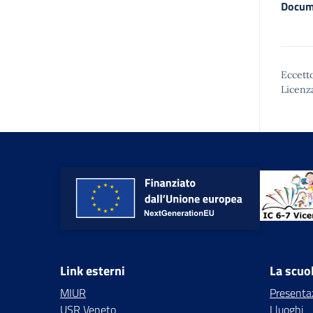
Docum
Eccetto
Licenz
Link esterni
La scuo
MIUR
Presenta
USR Veneto
I luoghi