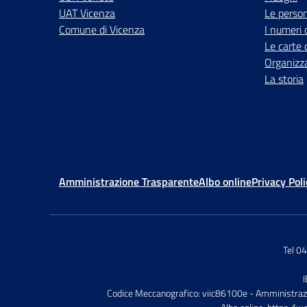
UAT Vicenza
Le perso
Comune di Vicenza
I numeri 
Le carte 
Organizz
La storia
Amministrazione Trasparente
Albo online
Privacy Poli
Tel 0
Codice Meccanografico: viic86100e
- Amministraz