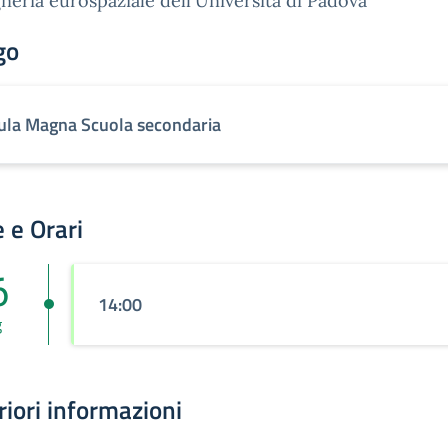
neria eurospaziale dell'Università di Padova
go
ula Magna Scuola secondaria
 e Orari
6
14:00
g
riori informazioni