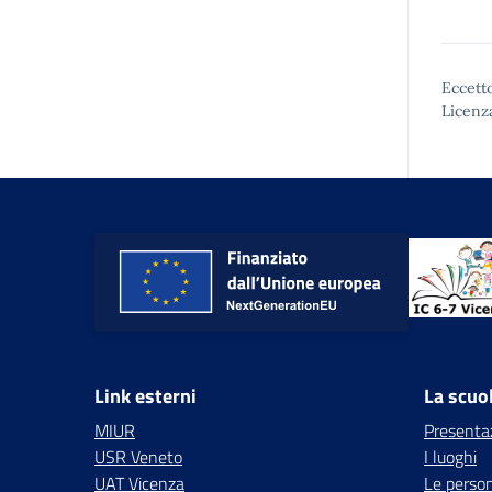
Eccetto
Licenz
Link esterni
La scuo
MIUR
Presenta
USR Veneto
I luoghi
UAT Vicenza
Le perso