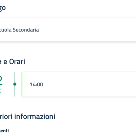
go
cuola Secondaria
 e Orari
2
14:00
g
riori informazioni
enti