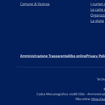
Comune di Vicenza
I numeri 
Le carte 
Organizz
La storia
Amministrazione Trasparente
Albo online
Privacy Poli
Tel 0
Codice Meccanografico: viic86100e
- Amministraz
Albo online:
https://w