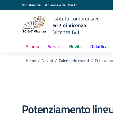
Vai ai contenuti
Vai al menu di navigazione
Vai al footer
Ministero dell'Istruzione e del Merito
Istituto Comprensivo
6-7 di Vicenza
Vicenza (VI)
Scuola
Servizi
Novità
Didattica
Home
Novità
Calendario eventi
Potenziame
Potenziamento lingu