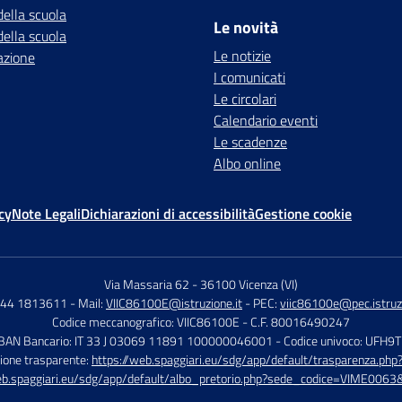
della scuola
Le novità
della scuola
Le notizie
azione
I comunicati
Le circolari
Calendario eventi
Le scadenze
Albo online
cy
Note Legali
Dichiarazioni di accessibilità
Gestione cookie
Via Massaria 62
-
36100 Vicenza (VI)
444 1813611
- Mail:
VIIC86100E@istruzione.it
- PEC:
viic86100e@pec.istruzi
Codice meccanografico: VIIC86100E
- C.F. 80016490247
IBAN Bancario: IT 33 J 03069 11891 100000046001
- Codice univoco: UFH9
ione trasparente:
https://web.spaggiari.eu/sdg/app/default/trasparenza.p
eb.spaggiari.eu/sdg/app/default/albo_pretorio.php?sede_codice=VIME0063&