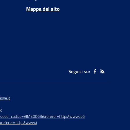
Mappa del sito
Seguici su:
one.it
TK
hp?sede_codice=VIME0063&referer=http://www.ic6
referer=http://www.i