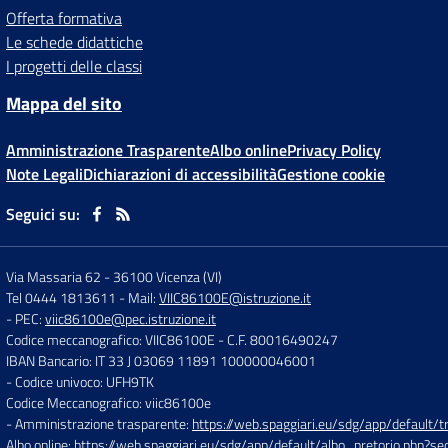
Offerta formativa
Le schede didattiche
I progetti delle classi
Mappa del sito
Amministrazione Trasparente
Albo online
Privacy Policy
Note Legali
Dichiarazioni di accessibilità
Gestione cookie
Seguici su:
Via Massaria 62
-
36100 Vicenza (VI)
Tel 0444 1813611
- Mail:
VIIC86100E@istruzione.it
- PEC:
viic86100e@pec.istruzione.it
Codice meccanografico: VIIC86100E
- C.F. 80016490247
IBAN Bancario: IT 33 J 03069 11891 100000046001
- Codice univoco: UFH9TK
Codice Meccanografico: viic86100e
- Amministrazione trasparente:
https://web.spaggiari.eu/sdg/app/default
Albo online:
https://web.spaggiari.eu/sdg/app/default/albo_pretorio.php?