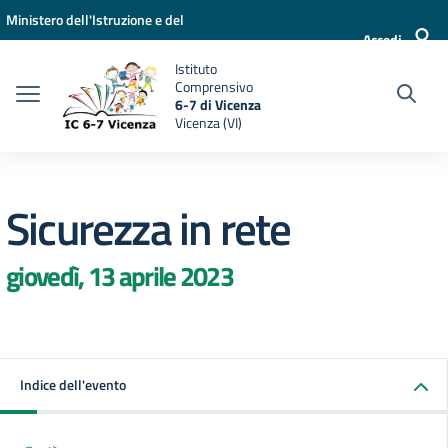
Vai ai contenuti
Vai al menu di navigazione
Vai al footer
Ministero dell'Istruzione e del
Accedi
Merito
Istituto
Comprensivo
6-7 di Vicenza
Vicenza (VI)
Sicurezza in rete
giovedì, 13 aprile 2023
Indice dell'evento