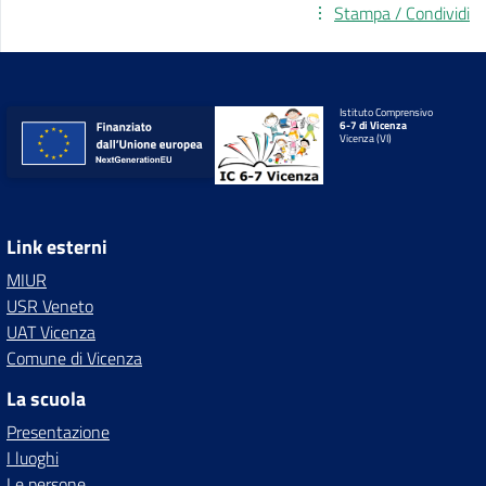
Stampa / Condividi
Istituto Comprensivo
6-7 di Vicenza
Vicenza (VI)
Link esterni
MIUR
USR Veneto
UAT Vicenza
Comune di Vicenza
La scuola
Presentazione
I luoghi
Le persone