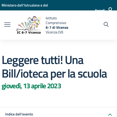
Vai ai contenuti
Vai al menu di navigazione
Vai al footer
Ministero dell'Istruzione e del
Accedi
Merito
Istituto
Comprensivo
6-7 di Vicenza
Vicenza (VI)
Leggere tutti! Una
Bill/ioteca per la scuola
giovedì, 13 aprile 2023
Indice dell'evento