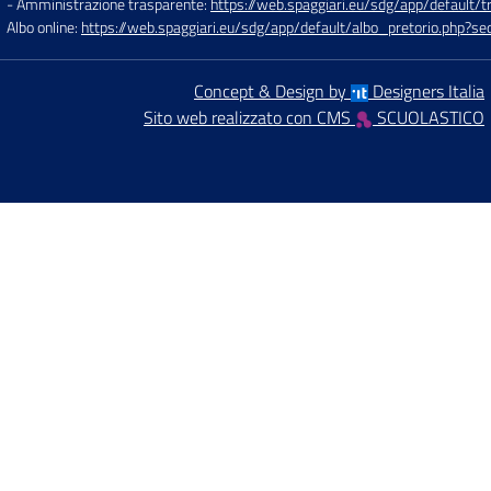
- Amministrazione trasparente:
https://web.spaggiari.eu/sdg/app/default
Albo online:
https://web.spaggiari.eu/sdg/app/default/albo_pretorio.php?
Concept & Design by
Designers Italia
Sito web realizzato con CMS
SCUOLASTICO