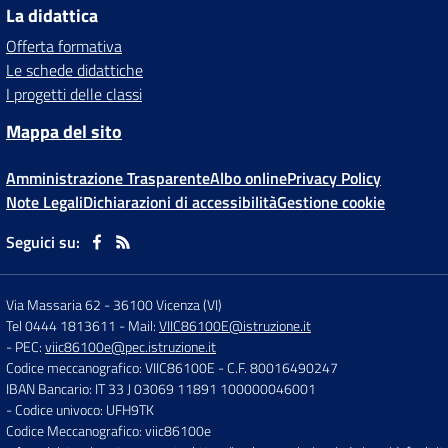
La didattica
Offerta formativa
Le schede didattiche
I progetti delle classi
Mappa del sito
Amministrazione Trasparente
Albo online
Privacy Policy
Note Legali
Dichiarazioni di accessibilità
Gestione cookie
Seguici su:
Via Massaria 62
-
36100 Vicenza (VI)
Tel 0444 1813611
- Mail:
VIIC86100E@istruzione.it
- PEC:
viic86100e@pec.istruzione.it
Codice meccanografico: VIIC86100E
- C.F. 80016490247
IBAN Bancario: IT 33 J 03069 11891 100000046001
- Codice univoco: UFH9TK
Codice Meccanografico: viic86100e