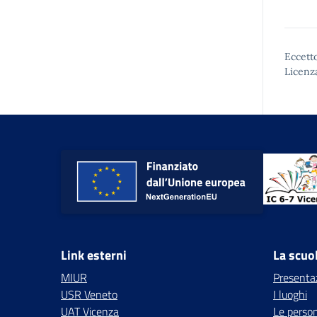
Eccetto
Licenz
Link esterni
La scuo
MIUR
Presenta
USR Veneto
I luoghi
UAT Vicenza
Le perso