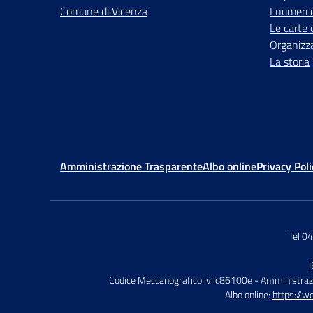
Comune di Vicenza
I numeri 
Le carte 
Organizz
La storia
Amministrazione Trasparente
Albo online
Privacy Poli
Tel 0
Codice Meccanografico: viic86100e
- Amministraz
Albo online:
https://w