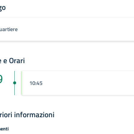
go
uartiere
 e Orari
9
10:45
riori informazioni
enti