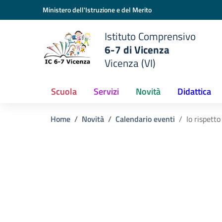
Vai ai contenuti
Vai al menu di navigazione
Vai al footer
Ministero dell'Istruzione e del Merito
Istituto Comprensivo
6-7 di Vicenza
Vicenza (VI)
Scuola
Servizi
Novità
Didattica
Home
Novità
Calendario eventi
Io rispetto