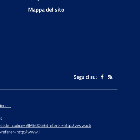
Mappa del sito
Seguici su:
one.it
TK
hp?sede_codice=VIME0063&referer=http://www.ic6
referer=http://www.i