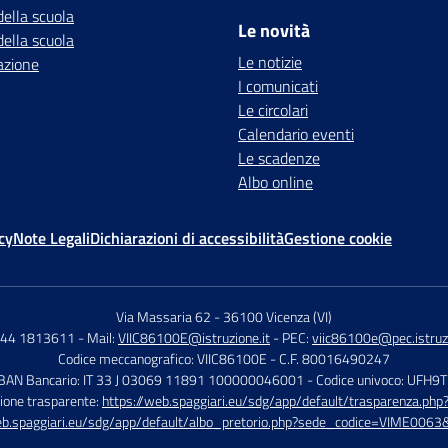
della scuola
Le novità
della scuola
Le notizie
azione
I comunicati
Le circolari
Calendario eventi
Le scadenze
Albo online
cy
Note Legali
Dichiarazioni di accessibilità
Gestione cookie
Via Massaria 62
-
36100 Vicenza (VI)
444 1813611
- Mail:
VIIC86100E@istruzione.it
- PEC:
viic86100e@pec.istruzi
Codice meccanografico: VIIC86100E
- C.F. 80016490247
IBAN Bancario: IT 33 J 03069 11891 100000046001
- Codice univoco: UFH9
ione trasparente:
https://web.spaggiari.eu/sdg/app/default/trasparenza.p
eb.spaggiari.eu/sdg/app/default/albo_pretorio.php?sede_codice=VIME0063&