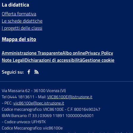
La didattica
Offerta formativa
Le schede didattiche
I progetti delle classi
Mappa del sito
Amministrazione Trasparente
Albo online
Privacy Policy
Note Legali
Dichiarazioni di accessibilità
Gestione cookie
Seguici su:
Via Massaria 62
-
36100 Vicenza (VI)
Tel 0444 1813611
- Mail:
VIIC86100E@istruzione.it
- PEC:
viic86100e@pec.istruzione.it
Codice meccanografico: VIIC86100E
- C.F. 80016490247
IBAN Bancario: IT 33 J 03069 11891 100000046001
- Codice univoco: UFH9TK
Codice Meccanografico: viic86100e