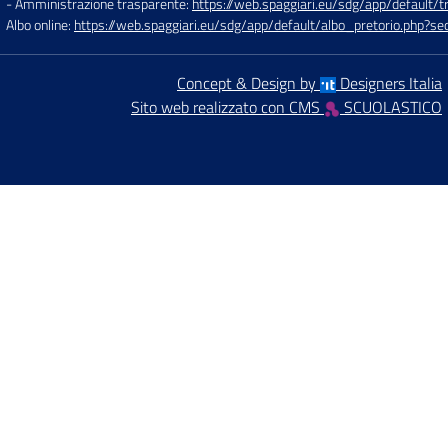
- Amministrazione trasparente:
https://web.spaggiari.eu/sdg/app/default
Albo online:
https://web.spaggiari.eu/sdg/app/default/albo_pretorio.php?
Concept & Design by
Designers Italia
Sito web realizzato con CMS
SCUOLASTICO