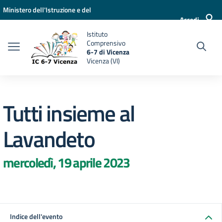
Vai ai contenuti
Vai al menu di navigazione
Vai al footer
Ministero dell'Istruzione e del
Accedi
Merito
Istituto
Comprensivo
6-7 di Vicenza
Vicenza (VI)
Tutti insieme al
Lavandeto
mercoledì, 19 aprile 2023
Indice dell'evento