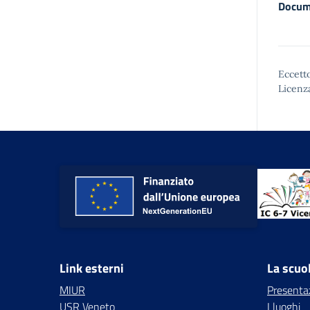
Docum
Eccetto
Licenz
Link esterni
La scuo
MIUR
Presenta
USR Veneto
I luoghi