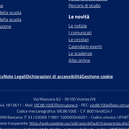
ne
Percorsi di studio
della scuola
Le novità
della scuola
Le notizie
azione
I comunicati
Le circolari
Calendario eventi
Le scadenze
Albo online
cy
Note Legali
Dichiarazioni di accessibilità
Gestione cookie
Via Massaria 62
-
36100 Vicenza (VI)
444 1813611
- Mail:
VIIC86100E@istruzione.it
- PEC:
viic86100e@pec.istruzi
Codice meccanografico: VIIC86100E
- C.F. 80016490247
IBAN Bancario: IT 33 J 03069 11891 100000046001
- Codice univoco: UFH9
ione trasparente:
https://web.spaggiari.eu/sdg/app/default/trasparenza.p