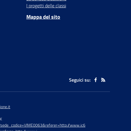
I progetti delle classi
Mappa del sito
Seguici su:
one.it
TK
hp?sede_codice=VIME0063&referer=http://www.ic6