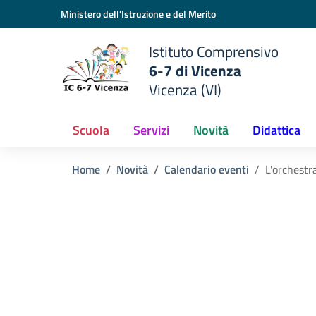
Vai ai contenuti
Vai al menu di navigazione
Vai al footer
Ministero dell'Istruzione e del Merito
Istituto Comprensivo
6-7 di Vicenza
Vicenza (VI)
Scuola
Servizi
Novità
Didattica
Home
Novità
Calendario eventi
L'orchestr