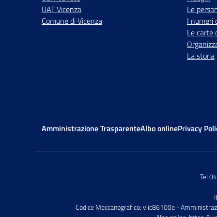
UAT Vicenza
Le perso
Comune di Vicenza
I numeri 
Le carte 
Organizz
La storia
Amministrazione Trasparente
Albo online
Privacy Poli
Tel 0
Codice Meccanografico: viic86100e
- Amministraz