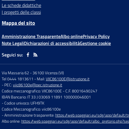
Le schede didattiche
I progetti delle classi
Mappa del sito
Amministrazione Trasparente
Albo online
Privacy Policy
Note Legali
Dichiarazioni di accessibilità
Gestione cookie
Seguici su:
Via Massaria 62
-
36100 Vicenza (VI)
Tel 0444 1813611
- Mail:
VIIC86100E@istruzione.it
- PEC:
viic86100e@pec.istruzione.it
Codice meccanografico: VIIC86100E
- C.F. 80016490247
IBAN Bancario: IT 33 J 03069 11891 100000046001
- Codice univoco: UFH9TK
Codice Meccanografico: viic86100e
- Amministrazione trasparente:
https://web.spaggiari.eu/sdg/app/default
Albo online:
https://web.spaggiari.eu/sdg/app/default/albo_pretorio.php?