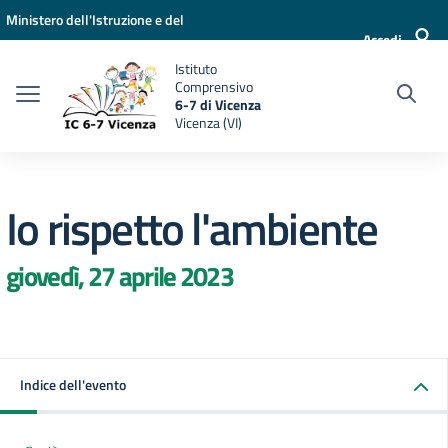
Vai ai contenuti
Vai al menu di navigazione
Vai al footer
Ministero dell'Istruzione e del
Accedi
Merito
Istituto
Comprensivo
6-7 di Vicenza
Vicenza (VI)
Io rispetto l'ambiente
giovedì, 27 aprile 2023
Indice dell'evento