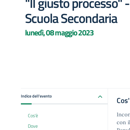
"Il giusto processo" -
Scuola Secondaria
lunedì, 08 maggio 2023
Indice dell'evento
Cos
Incon
Cos'è
con i
Dove