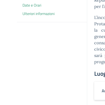
Repub
Date e Orari
per l
Ulteriori informazioni
L’in
Prota
la c
gene
consa
civic
sarà 
proge
Luo
A