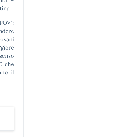
ità” –
tina.
POV":
ondere
ovani
giore
 senso
”, che
ono il