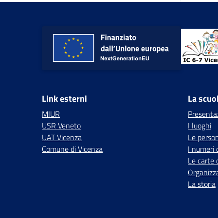
Link esterni
La scuo
MIUR
Presenta
USR Veneto
I luoghi
UAT Vicenza
Le perso
Comune di Vicenza
I numeri 
Le carte 
Organizz
La storia