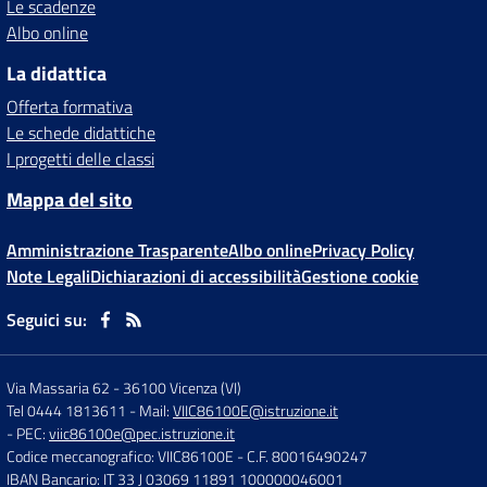
Le scadenze
Albo online
La didattica
Offerta formativa
Le schede didattiche
I progetti delle classi
Mappa del sito
Amministrazione Trasparente
Albo online
Privacy Policy
Note Legali
Dichiarazioni di accessibilità
Gestione cookie
Seguici su:
Via Massaria 62
-
36100 Vicenza (VI)
Tel 0444 1813611
- Mail:
VIIC86100E@istruzione.it
- PEC:
viic86100e@pec.istruzione.it
Codice meccanografico: VIIC86100E
- C.F. 80016490247
IBAN Bancario: IT 33 J 03069 11891 100000046001