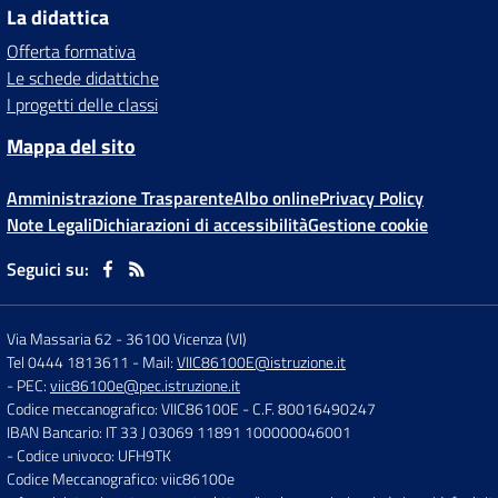
La didattica
Offerta formativa
Le schede didattiche
I progetti delle classi
Mappa del sito
Amministrazione Trasparente
Albo online
Privacy Policy
Note Legali
Dichiarazioni di accessibilità
Gestione cookie
Seguici su:
Via Massaria 62
-
36100 Vicenza (VI)
Tel 0444 1813611
- Mail:
VIIC86100E@istruzione.it
- PEC:
viic86100e@pec.istruzione.it
Codice meccanografico: VIIC86100E
- C.F. 80016490247
IBAN Bancario: IT 33 J 03069 11891 100000046001
- Codice univoco: UFH9TK
Codice Meccanografico: viic86100e