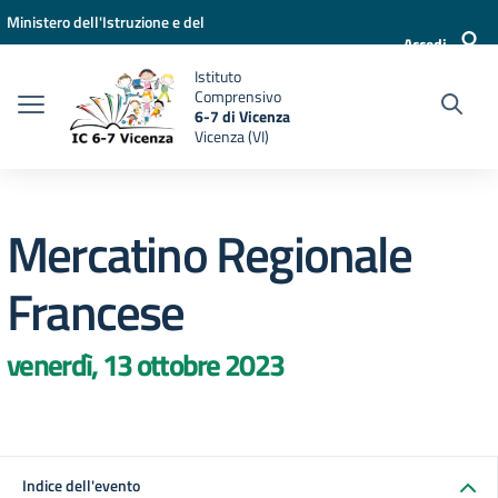
Vai ai contenuti
Vai al menu di navigazione
Vai al footer
Ministero dell'Istruzione e del
Accedi
Merito
Istituto
Comprensivo
6-7 di Vicenza
Vicenza (VI)
Mercatino Regionale
Francese
venerdì, 13 ottobre 2023
Indice dell'evento