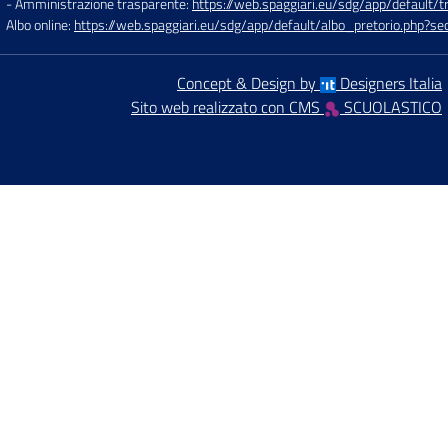
- Amministrazione trasparente:
https://web.spaggiari.eu/sdg/app/default
Albo online:
https://web.spaggiari.eu/sdg/app/default/albo_pretorio.php?
Concept & Design by
Designers Italia
Sito web realizzato con CMS
SCUOLASTICO