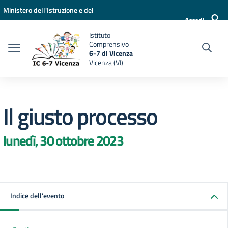
Vai ai contenuti
Vai al menu di navigazione
Vai al footer
Ministero dell'Istruzione e del
Accedi
Merito
Istituto
Comprensivo
6-7 di Vicenza
Vicenza (VI)
Il giusto processo
lunedì, 30 ottobre 2023
Indice dell'evento