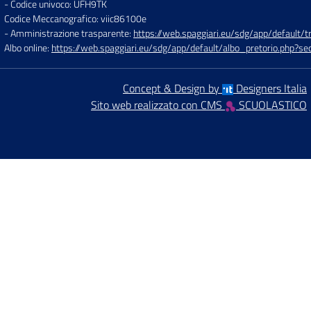
- Codice univoco: UFH9TK
Codice Meccanografico: viic86100e
- Amministrazione trasparente:
https://web.spaggiari.eu/sdg/app/default
Albo online:
https://web.spaggiari.eu/sdg/app/default/albo_pretorio.php?
Concept & Design by
Designers Italia
Sito web realizzato con CMS
SCUOLASTICO