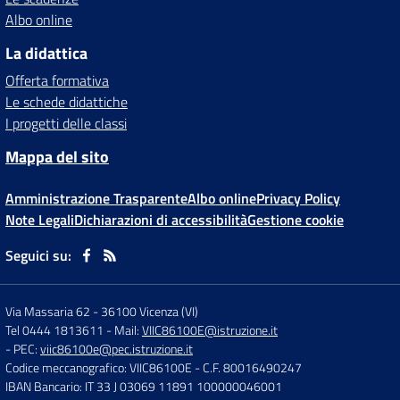
Albo online
La didattica
Offerta formativa
Le schede didattiche
I progetti delle classi
Mappa del sito
Amministrazione Trasparente
Albo online
Privacy Policy
Note Legali
Dichiarazioni di accessibilità
Gestione cookie
Seguici su:
Via Massaria 62
-
36100 Vicenza (VI)
Tel 0444 1813611
- Mail:
VIIC86100E@istruzione.it
- PEC:
viic86100e@pec.istruzione.it
Codice meccanografico: VIIC86100E
- C.F. 80016490247
IBAN Bancario: IT 33 J 03069 11891 100000046001