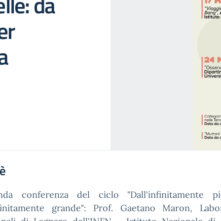
elle: da
er
a
'è
nda conferenza del ciclo "Dall'infinitamente pi
infinitamente grande": Prof. Gaetano Maron, Labor