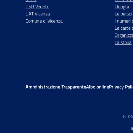
USR Veneto
I luoghi
UAT Vicenza
Le perso
Comune di Vicenza
I numeri 
Le carte 
Organizz
La storia
Amministrazione Trasparente
Albo online
Privacy Poli
Tel 0