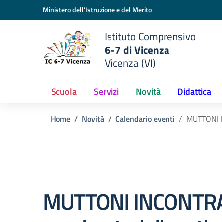
Vai ai contenuti
Vai al menu di navigazione
Vai al footer
Ministero dell'Istruzione e del Merito
Istituto Comprensivo
6-7 di Vicenza
Vicenza (VI)
Scuola
Servizi
Novità
Didattica
Home
Novità
Calendario eventi
MUTTONI IN
MUTTONI INCONTRA 