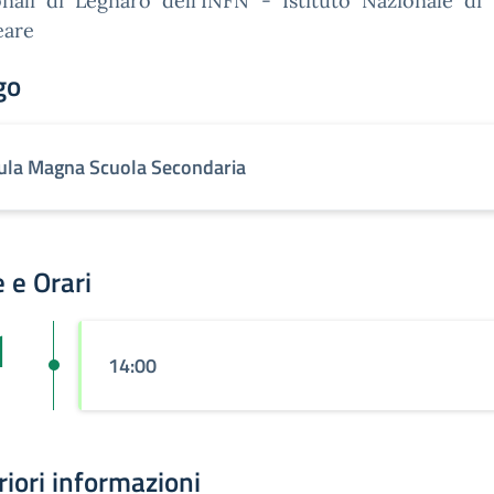
nali di Legnaro dell'INFN - Istituto Nazionale di 
eare
go
ula Magna Scuola Secondaria
 e Orari
1
14:00
riori informazioni