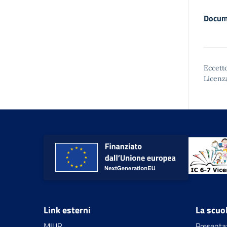
Docum
Eccetto
Licenz
Link esterni
La scuo
MIUR
Presenta