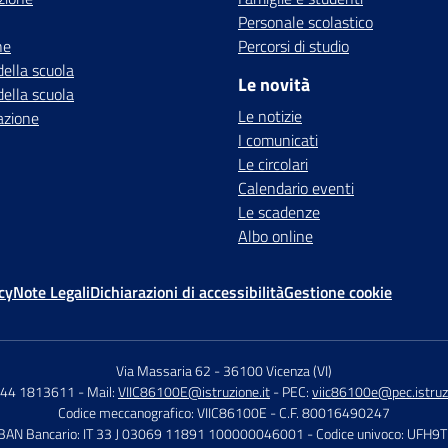
Personale scolastico
ne
Percorsi di studio
della scuola
Le novità
della scuola
Le notizie
azione
I comunicati
Le circolari
Calendario eventi
Le scadenze
Albo online
cy
Note Legali
Dichiarazioni di accessibilità
Gestione cookie
Via Massaria 62
-
36100 Vicenza (VI)
444 1813611
- Mail:
VIIC86100E@istruzione.it
- PEC:
viic86100e@pec.istruzi
Codice meccanografico: VIIC86100E
- C.F. 80016490247
IBAN Bancario: IT 33 J 03069 11891 100000046001
- Codice univoco: UFH9