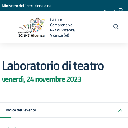
Vai ai contenuti
Vai al menu di navigazione
Vai al footer
Ministero dell'Istruzione e del
Accedi
Merito
Istituto
Comprensivo
6-7 di Vicenza
Vicenza (VI)
Laboratorio di teatro
venerdì, 24 novembre 2023
Indice dell'evento