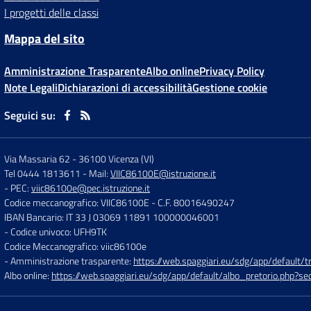
I progetti delle classi
Mappa del sito
Amministrazione Trasparente
Albo online
Privacy Policy
Note Legali
Dichiarazioni di accessibilità
Gestione cookie
Seguici su:
Via Massaria 62
-
36100 Vicenza (VI)
Tel 0444 1813611
- Mail:
VIIC86100E@istruzione.it
- PEC:
viic86100e@pec.istruzione.it
Codice meccanografico: VIIC86100E
- C.F. 80016490247
IBAN Bancario: IT 33 J 03069 11891 100000046001
- Codice univoco: UFH9TK
Codice Meccanografico: viic86100e
- Amministrazione trasparente:
https://web.spaggiari.eu/sdg/app/default
Albo online:
https://web.spaggiari.eu/sdg/app/default/albo_pretorio.php?