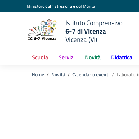
Vai ai contenuti
Vai al menu di navigazione
Vai al footer
Ministero dell'Istruzione e del Merito
Istituto Comprensivo
6-7 di Vicenza
Vicenza (VI)
Scuola
Servizi
Novità
Didattica
Home
Novità
Calendario eventi
Laboratori