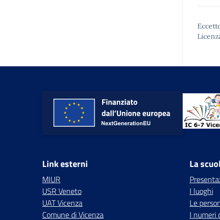
Eccetto
Licenz
Link esterni
La scuo
MIUR
Presenta
USR Veneto
I luoghi
UAT Vicenza
Le perso
Comune di Vicenza
I numeri 