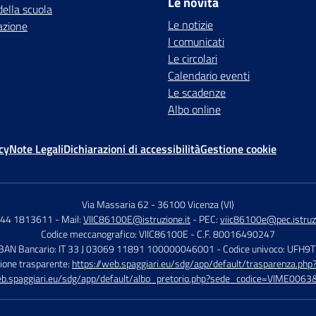
Le novità
della scuola
Le notizie
azione
I comunicati
Le circolari
Calendario eventi
Le scadenze
Albo online
cy
Note Legali
Dichiarazioni di accessibilità
Gestione cookie
Via Massaria 62
-
36100 Vicenza (VI)
444 1813611
- Mail:
VIIC86100E@istruzione.it
- PEC:
viic86100e@pec.istruzi
Codice meccanografico: VIIC86100E
- C.F. 80016490247
IBAN Bancario: IT 33 J 03069 11891 100000046001
- Codice univoco: UFH9
ione trasparente:
https://web.spaggiari.eu/sdg/app/default/trasparenza.p
eb.spaggiari.eu/sdg/app/default/albo_pretorio.php?sede_codice=VIME0063&