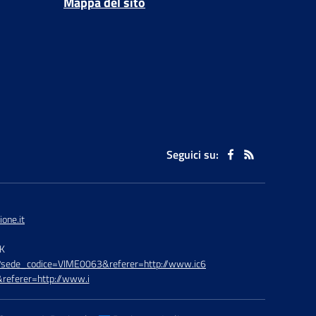
Mappa del sito
Seguici su:
one.it
TK
hp?sede_codice=VIME0063&referer=http://www.ic6
referer=http://www.i