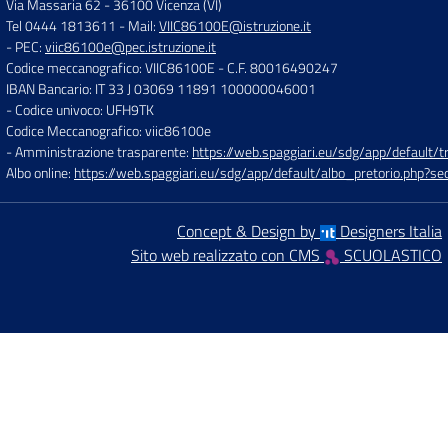
Via Massaria 62
-
36100 Vicenza (VI)
Tel 0444 1813611
- Mail:
VIIC86100E@istruzione.it
- PEC:
viic86100e@pec.istruzione.it
Codice meccanografico: VIIC86100E
- C.F. 80016490247
IBAN Bancario: IT 33 J 03069 11891 100000046001
- Codice univoco: UFH9TK
Codice Meccanografico: viic86100e
- Amministrazione trasparente:
https://web.spaggiari.eu/sdg/app/default
Albo online:
https://web.spaggiari.eu/sdg/app/default/albo_pretorio.php?
Concept & Design by
Designers Italia
Sito web realizzato con CMS
SCUOLASTICO