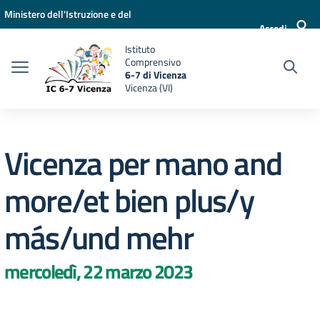
Vai ai contenuti
Vai al menu di navigazione
Vai al footer
Ministero dell'Istruzione e del
Accedi
Merito
Istituto
Comprensivo
6-7 di Vicenza
Vicenza (VI)
Vicenza per mano and
more/et bien plus/y
más/und mehr
mercoledì, 22 marzo 2023