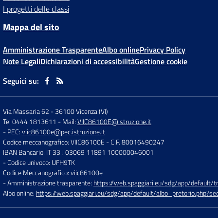
I progetti delle classi
Mappa del sito
Amministrazione Trasparente
Albo online
Privacy Policy
Note Legali
Dichiarazioni di accessibilità
Gestione cookie
Seguici su:
Via Massaria 62
-
36100 Vicenza (VI)
Tel 0444 1813611
- Mail:
VIIC86100E@istruzione.it
- PEC:
viic86100e@pec.istruzione.it
Codice meccanografico: VIIC86100E
- C.F. 80016490247
IBAN Bancario: IT 33 J 03069 11891 100000046001
- Codice univoco: UFH9TK
Codice Meccanografico: viic86100e
- Amministrazione trasparente:
https://web.spaggiari.eu/sdg/app/default
Albo online:
https://web.spaggiari.eu/sdg/app/default/albo_pretorio.php?