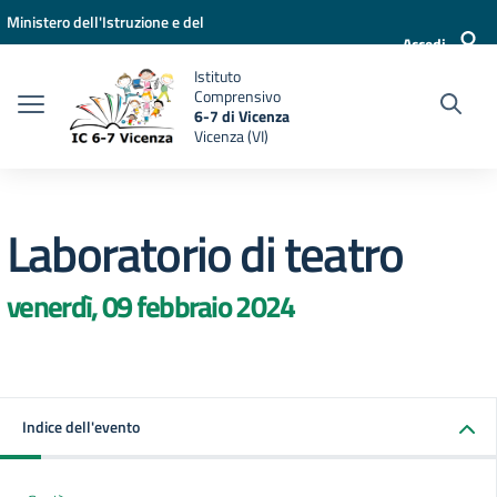
Vai ai contenuti
Vai al menu di navigazione
Vai al footer
Ministero dell'Istruzione e del
Accedi
Merito
Istituto
Comprensivo
6-7 di Vicenza
Vicenza (VI)
Laboratorio di teatro
venerdì, 09 febbraio 2024
Indice dell'evento