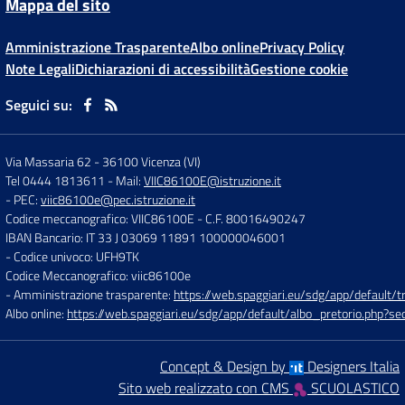
Mappa del sito
Amministrazione Trasparente
Albo online
Privacy Policy
Note Legali
Dichiarazioni di accessibilità
Gestione cookie
Seguici su:
Via Massaria 62
-
36100 Vicenza (VI)
Tel 0444 1813611
- Mail:
VIIC86100E@istruzione.it
- PEC:
viic86100e@pec.istruzione.it
Codice meccanografico: VIIC86100E
- C.F. 80016490247
IBAN Bancario: IT 33 J 03069 11891 100000046001
- Codice univoco: UFH9TK
Codice Meccanografico: viic86100e
- Amministrazione trasparente:
https://web.spaggiari.eu/sdg/app/default
Albo online:
https://web.spaggiari.eu/sdg/app/default/albo_pretorio.php?
Concept & Design by
Designers Italia
Sito web realizzato con CMS
SCUOLASTICO