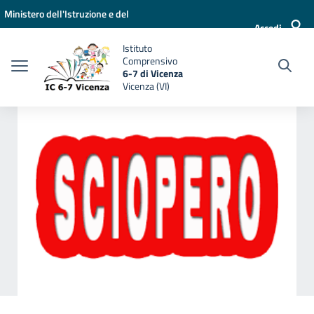
Vai ai contenuti
Vai al menu di navigazione
Vai al footer
Ministero dell'Istruzione e del
Accedi
Merito
Istituto
Comprensivo
6-7 di Vicenza
Vicenza (VI)