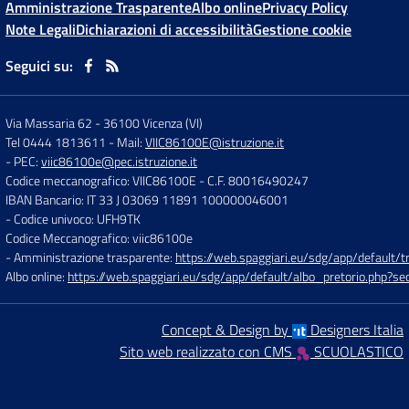
Amministrazione Trasparente
Albo online
Privacy Policy
Note Legali
Dichiarazioni di accessibilità
Gestione cookie
Seguici su:
Via Massaria 62
-
36100 Vicenza (VI)
Tel 0444 1813611
- Mail:
VIIC86100E@istruzione.it
- PEC:
viic86100e@pec.istruzione.it
Codice meccanografico: VIIC86100E
- C.F. 80016490247
IBAN Bancario: IT 33 J 03069 11891 100000046001
- Codice univoco: UFH9TK
Codice Meccanografico: viic86100e
- Amministrazione trasparente:
https://web.spaggiari.eu/sdg/app/default
Albo online:
https://web.spaggiari.eu/sdg/app/default/albo_pretorio.php?
Concept & Design by
Designers Italia
Sito web realizzato con CMS
SCUOLASTICO