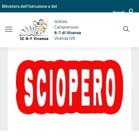
Vai ai contenuti
Vai al menu di navigazione
Vai al footer
Ministero dell'Istruzione e del
Accedi
Merito
Istituto
Comprensivo
6-7 di Vicenza
Vicenza (VI)