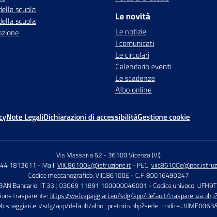
della scuola
Le novità
della scuola
Le notizie
azione
I comunicati
Le circolari
Calendario eventi
Le scadenze
Albo online
cy
Note Legali
Dichiarazioni di accessibilità
Gestione cookie
Via Massaria 62
-
36100 Vicenza (VI)
444 1813611
- Mail:
VIIC86100E@istruzione.it
- PEC:
viic86100e@pec.istruzi
Codice meccanografico: VIIC86100E
- C.F. 80016490247
IBAN Bancario: IT 33 J 03069 11891 100000046001
- Codice univoco: UFH9
ione trasparente:
https://web.spaggiari.eu/sdg/app/default/trasparenza.p
eb.spaggiari.eu/sdg/app/default/albo_pretorio.php?sede_codice=VIME0063&