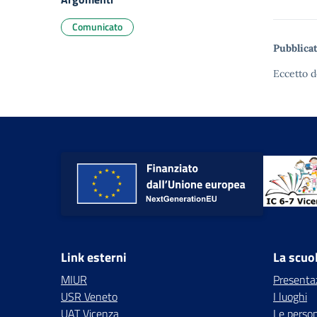
Comunicato
Pubblicat
Eccetto d
Link esterni
La scuo
MIUR
Presenta
USR Veneto
I luoghi
UAT Vicenza
Le perso