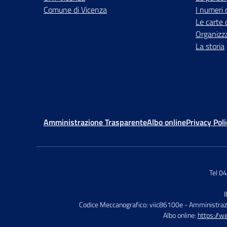
Comune di Vicenza
I numeri 
Le carte 
Organizz
La storia
Amministrazione Trasparente
Albo online
Privacy Poli
Tel 0
Codice Meccanografico: viic86100e
- Amministraz
Albo online:
https://w