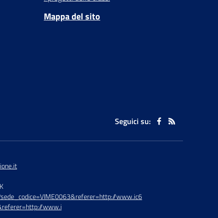
Mappa del sito
Seguici su:
one.it
TK
hp?sede_codice=VIME0063&referer=http://www.ic6
referer=http://www.i