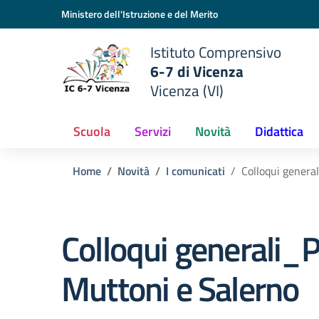
Vai ai contenuti
Vai al menu di navigazione
Vai al footer
Ministero dell'Istruzione e del Merito
Istituto Comprensivo
6-7 di Vicenza
Vicenza (VI)
Scuola
Servizi
Novità
Didattica
Home
Novità
I comunicati
Colloqui genera
Colloqui generali_P
Muttoni e Salerno