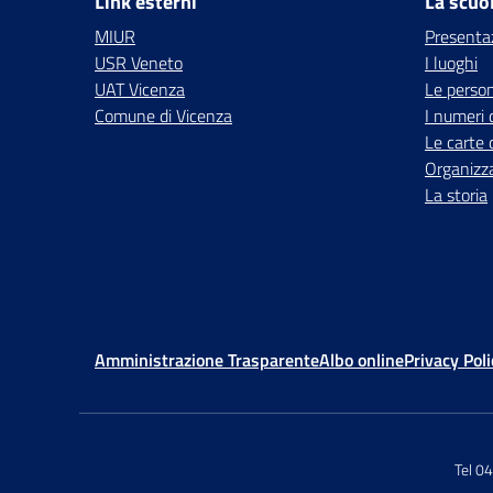
Link esterni
La scuo
MIUR
Presenta
USR Veneto
I luoghi
UAT Vicenza
Le perso
Comune di Vicenza
I numeri 
Le carte 
Organizz
La storia
Amministrazione Trasparente
Albo online
Privacy Poli
Tel 0