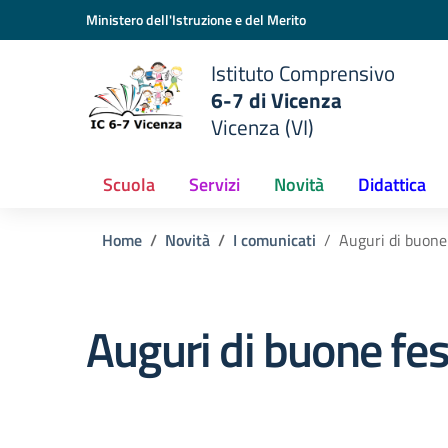
Vai ai contenuti
Vai al menu di navigazione
Vai al footer
Ministero dell'Istruzione e del Merito
Istituto Comprensivo
6-7 di Vicenza
Vicenza (VI)
Scuola
Servizi
Novità
Didattica
Home
Novità
I comunicati
Auguri di buone
Auguri di buone fe