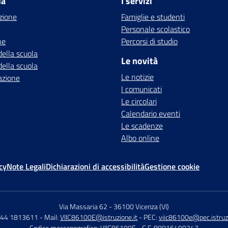
la
I servizi
zione
Famiglie e studenti
Personale scolastico
ne
Percorsi di studio
della scuola
Le novità
della scuola
Le notizie
azione
I comunicati
Le circolari
Calendario eventi
Le scadenze
Albo online
cy
Note Legali
Dichiarazioni di accessibilità
Gestione cookie
Via Massaria 62
-
36100 Vicenza (VI)
444 1813611
- Mail:
VIIC86100E@istruzione.it
- PEC:
viic86100e@pec.istruzi
Codice meccanografico: VIIC86100E
- C.F. 80016490247