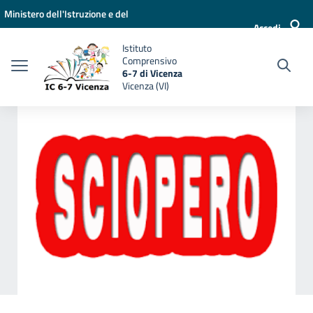
Vai ai contenuti
Vai al menu di navigazione
Vai al footer
Ministero dell'Istruzione e del
Accedi
Merito
Istituto
Comprensivo
6-7 di Vicenza
Vicenza (VI)