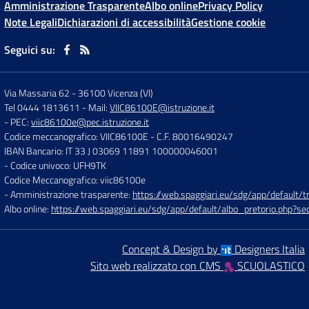
Amministrazione Trasparente
Albo online
Privacy Policy
Note Legali
Dichiarazioni di accessibilità
Gestione cookie
Seguici su:
Via Massaria 62
-
36100 Vicenza (VI)
Tel 0444 1813611
- Mail:
VIIC86100E@istruzione.it
- PEC:
viic86100e@pec.istruzione.it
Codice meccanografico: VIIC86100E
- C.F. 80016490247
IBAN Bancario: IT 33 J 03069 11891 100000046001
- Codice univoco: UFH9TK
Codice Meccanografico: viic86100e
- Amministrazione trasparente:
https://web.spaggiari.eu/sdg/app/default
Albo online:
https://web.spaggiari.eu/sdg/app/default/albo_pretorio.php?
Concept & Design by
Designers Italia
Sito web realizzato con CMS
SCUOLASTICO