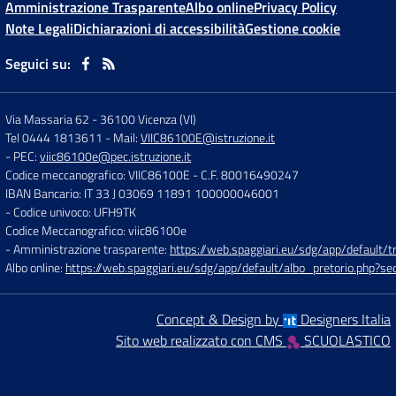
Amministrazione Trasparente
Albo online
Privacy Policy
Note Legali
Dichiarazioni di accessibilità
Gestione cookie
Seguici su:
Via Massaria 62
-
36100 Vicenza (VI)
Tel 0444 1813611
- Mail:
VIIC86100E@istruzione.it
- PEC:
viic86100e@pec.istruzione.it
Codice meccanografico: VIIC86100E
- C.F. 80016490247
IBAN Bancario: IT 33 J 03069 11891 100000046001
- Codice univoco: UFH9TK
Codice Meccanografico: viic86100e
- Amministrazione trasparente:
https://web.spaggiari.eu/sdg/app/default
Albo online:
https://web.spaggiari.eu/sdg/app/default/albo_pretorio.php?
Concept & Design by
Designers Italia
Sito web realizzato con CMS
SCUOLASTICO