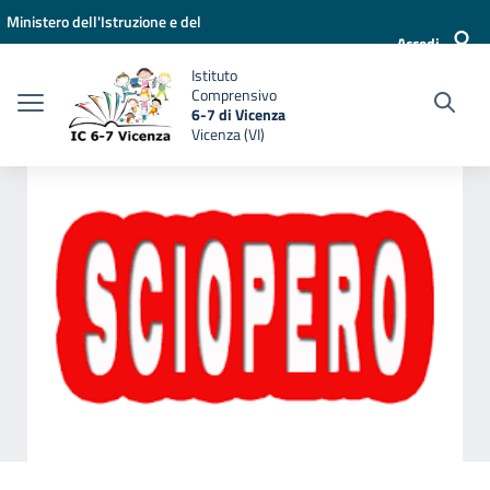
Vai ai contenuti
Vai al menu di navigazione
Vai al footer
Ministero dell'Istruzione e del
Accedi
Merito
Istituto
Comprensivo
6-7 di Vicenza
Vicenza (VI)