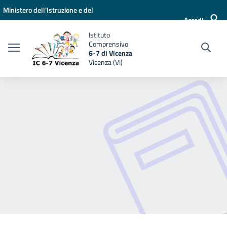
Vai ai contenuti
Vai al menu di navigazione
Vai al footer
Ministero dell'Istruzione e del
Accedi
Merito
Istituto
Comprensivo
6-7 di Vicenza
Vicenza (VI)