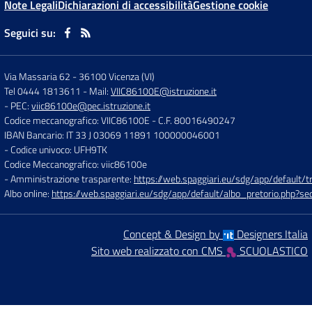
Note Legali
Dichiarazioni di accessibilità
Gestione cookie
Seguici su:
Via Massaria 62
-
36100 Vicenza (VI)
Tel 0444 1813611
- Mail:
VIIC86100E@istruzione.it
- PEC:
viic86100e@pec.istruzione.it
Codice meccanografico: VIIC86100E
- C.F. 80016490247
IBAN Bancario: IT 33 J 03069 11891 100000046001
- Codice univoco: UFH9TK
Codice Meccanografico: viic86100e
- Amministrazione trasparente:
https://web.spaggiari.eu/sdg/app/default
Albo online:
https://web.spaggiari.eu/sdg/app/default/albo_pretorio.php?
Concept & Design by
Designers Italia
Sito web realizzato con CMS
SCUOLASTICO