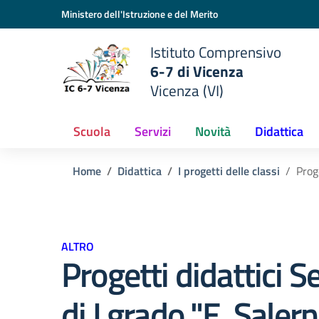
Vai ai contenuti
Vai al menu di navigazione
Vai al footer
Ministero dell'Istruzione e del Merito
Istituto Comprensivo
6-7 di Vicenza
Vicenza (VI)
Scuola
Servizi
Novità
Didattica
Home
Didattica
I progetti delle classi
Prog
ALTRO
Progetti didattici 
di I grado "E. Salern